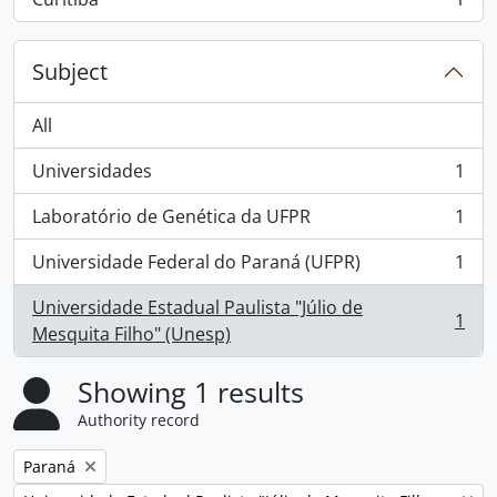
, 1 results
Subject
All
Universidades
1
, 1 results
Laboratório de Genética da UFPR
1
, 1 results
Universidade Federal do Paraná (UFPR)
1
, 1 results
Universidade Estadual Paulista "Júlio de
1
, 1 results
Mesquita Filho" (Unesp)
Showing 1 results
Authority record
Remove filter:
Paraná