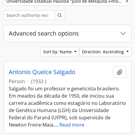
Remove filter:
Universidade Estadual Paulista "Júlio de Mesquita Filho" (Unesp)
Search
Advanced search options
Sort by: Name
Direction: Ascending
Antonio Quelce Salgado
Add t
Person
·
(1932-)
Salgado foi um professor e geneticista brasileiro.
Em meados da década de 1950, ele iniciou sua
carreira acadêmica como estagiário no Laboratório
de Genética Humana (LGH) da Universidade
Federal do Paraná (UFPR), sob supervisão de
Newton Freire-Maia.
…
Read more