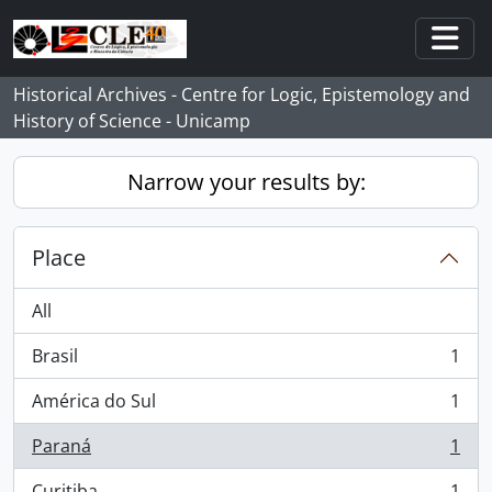
Skip to main content
Togg
Historical Archives - Centre for Logic, Epistemology and
History of Science - Unicamp
Narrow your results by:
Place
All
Brasil
1
, 1 results
América do Sul
1
, 1 results
Paraná
1
, 1 results
Curitiba
1