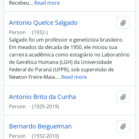
Recebeu
…
Read more
Antonio Quelce Salgado
Add t
Person
·
(1932-)
Salgado foi um professor e geneticista brasileiro.
Em meados da década de 1950, ele iniciou sua
carreira acadêmica como estagiário no Laboratório
de Genética Humana (LGH) da Universidade
Federal do Paraná (UFPR), sob supervisão de
Newton Freire-Maia.
…
Read more
Antonio Brito da Cunha
Add t
Person
·
(1925-2019)
Bernardo Beiguelman
Add t
Person
·
(1932-2010)