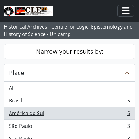
Skip to main content
Togg
Historical Archives - Centre for Logic, Epistemology and
History of Science - Unicamp
Narrow your results by:
Place
All
Brasil
6
, 6 results
América do Sul
6
, 6 results
São Paulo
3
, 3 results
São Paulo
3