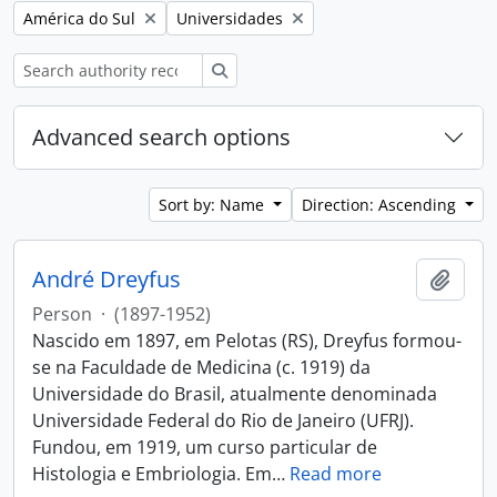
Remove filter:
Remove filter:
América do Sul
Universidades
Search
Advanced search options
Sort by: Name
Direction: Ascending
André Dreyfus
Add t
Person
·
(1897-1952)
Nascido em 1897, em Pelotas (RS), Dreyfus formou-
se na Faculdade de Medicina (c. 1919) da
Universidade do Brasil, atualmente denominada
Universidade Federal do Rio de Janeiro (UFRJ).
Fundou, em 1919, um curso particular de
Histologia e Embriologia. Em
…
Read more