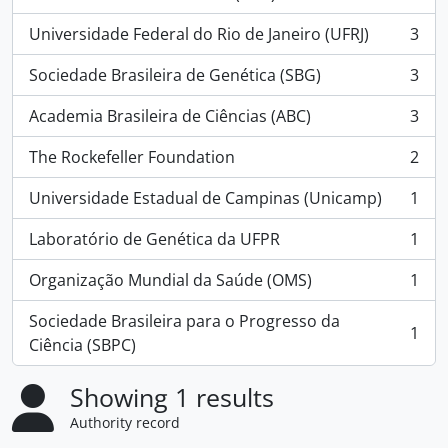
, 5 results
Universidade Federal do Rio de Janeiro (UFRJ)
3
, 3 results
Sociedade Brasileira de Genética (SBG)
3
, 3 results
Academia Brasileira de Ciências (ABC)
3
, 3 results
The Rockefeller Foundation
2
, 2 results
Universidade Estadual de Campinas (Unicamp)
1
, 1 results
Laboratório de Genética da UFPR
1
, 1 results
Organização Mundial da Saúde (OMS)
1
, 1 results
Sociedade Brasileira para o Progresso da
1
, 1 results
Ciência (SBPC)
Showing 1 results
Authority record