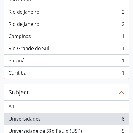
, 3 results
Rio de Janeiro
2
, 2 results
Rio de Janeiro
2
, 2 results
Campinas
1
, 1 results
Rio Grande do Sul
1
, 1 results
Paraná
1
, 1 results
Curitiba
1
, 1 results
Subject
All
Universidades
6
, 6 results
Universidade de São Paulo (USP)
5