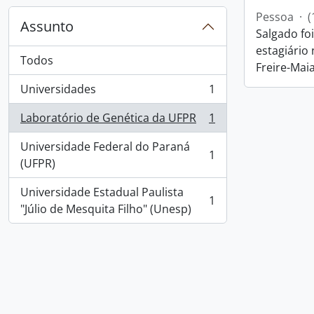
Pessoa
·
(
Assunto
Salgado fo
estagiário
Todos
Freire-Maia
Universidades
1
, 1 resultados
Laboratório de Genética da UFPR
1
, 1 resultados
Universidade Federal do Paraná
1
, 1 resultados
(UFPR)
Universidade Estadual Paulista
1
, 1 resultados
"Júlio de Mesquita Filho" (Unesp)