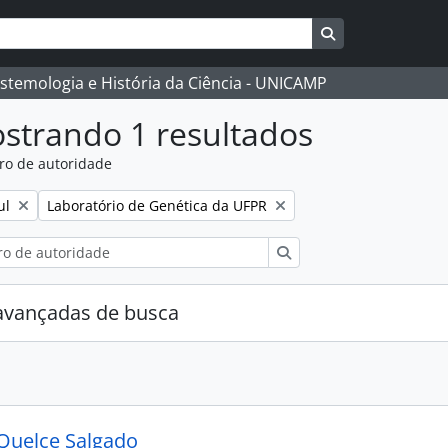
Busque na págin
istemologia e História da Ciência - UNICAMP
strando 1 resultados
ro de autoridade
:
Remover filtro:
ul
Laboratório de Genética da UFPR
Buscar
avançadas de busca
Quelce Salgado