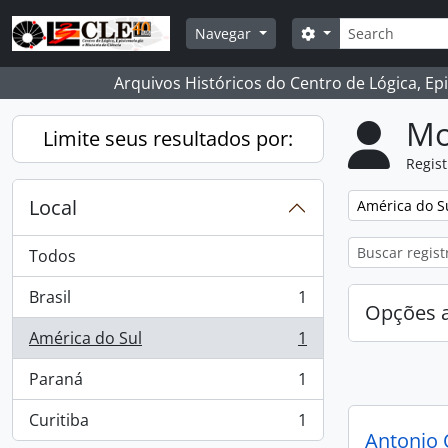
Skip to main content
Buscar
Opções de busca
Navegar
Arquivos Históricos do Centro de Lógica, Ep
Mo
Limite seus resultados por:
Regist
Local
Remover filtro
América do S
Todos
Brasil
1
, 1 resultados
Opções 
América do Sul
1
, 1 resultados
Paraná
1
, 1 resultados
Curitiba
1
, 1 resultados
Antonio 