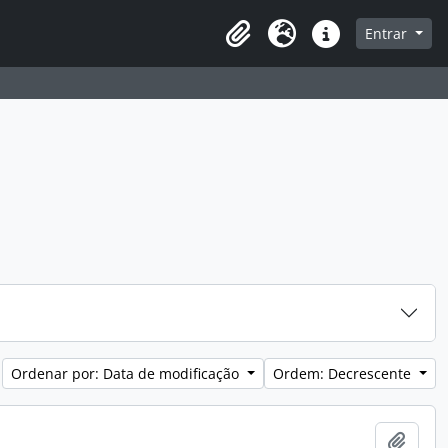
a de navegação
Entrar
Clipboard
Idioma
Atalhos
Ordenar por: Data de modificação
Ordem: Decrescente
Adici