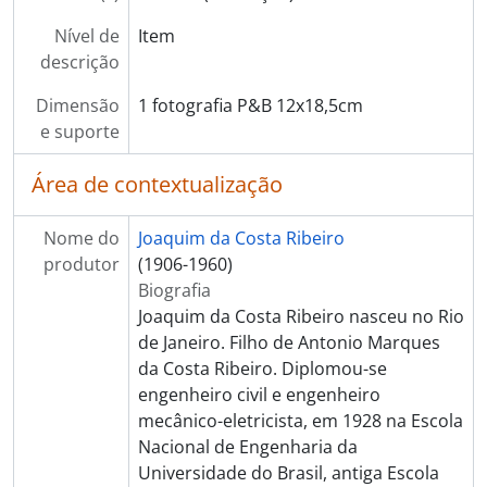
[Item] IT50 - Regresso de Nova York
[Série] PM - Pós-Morte
Nível de
Item
descrição
Dimensão
1 fotografia P&B 12x18,5cm
e suporte
Área de contextualização
Nome do
Joaquim da Costa Ribeiro
produtor
(1906-1960)
Biografia
Joaquim da Costa Ribeiro nasceu no Rio
de Janeiro. Filho de Antonio Marques
da Costa Ribeiro. Diplomou-se
engenheiro civil e engenheiro
mecânico-eletricista, em 1928 na Escola
Nacional de Engenharia da
Universidade do Brasil, antiga Escola