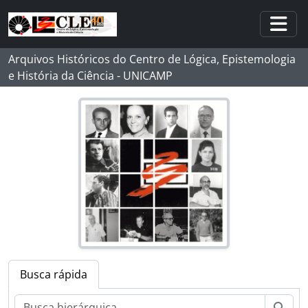
Skip to main content
Togg
Arquivos Históricos do Centro de Lógica, Epistemologia
e História da Ciência - UNICAMP
Busca rápida
[Fundo] JCR - Joaquim da Costa Ribeiro
Busc