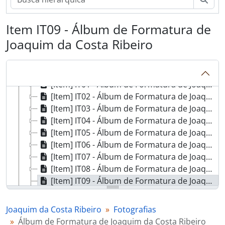
[Série] DPP - Documentos Pessoais e Profissionais
[Série] C - Correspondência
[Série] PTC - Produção Técnico-Científica de Joaquim da Costa Ribeiro
Item IT09 - Álbum de Formatura de
[Série] Pm - Produção de Outros manuscrita
Joaquim da Costa Ribeiro
[Série] M - Miscelânia
[Série] Imp - Impressos
[Série] F - Fotografias
[Item] IT01 - Álbum de Formatura de Joaquim da Costa Ribeiro
[Item] IT02 - Álbum de Formatura de Joaquim da Costa Ribeiro
[Item] IT03 - Álbum de Formatura de Joaquim da Costa Ribeiro
[Item] IT04 - Álbum de Formatura de Joaquim da Costa Ribeiro
[Item] IT05 - Álbum de Formatura de Joaquim da Costa Ribeiro
[Item] IT06 - Álbum de Formatura de Joaquim da Costa Ribeiro
[Item] IT07 - Álbum de Formatura de Joaquim da Costa Ribeiro
[Item] IT08 - Álbum de Formatura de Joaquim da Costa Ribeiro
[Item] IT09 - Álbum de Formatura de Joaquim da Costa Ribeiro
[Item] IT10 - Álbum de Formatura de Joaquim da Costa Ribeiro
[Item] IT11 - Álbum de Formatura de Joaquim da Costa Ribeiro
Joaquim da Costa Ribeiro
Fotografias
[Item] IT12 - Álbum de Formatura de Joaquim da Costa Ribeiro
Álbum de Formatura de Joaquim da Costa Ribeiro