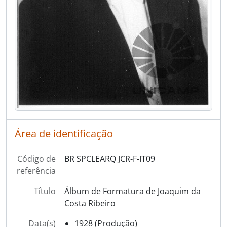
[Item] IT32 - Conferência Geral da UNESCO - Reunião do Comite I. Programa e Orçamento
[Item] IT33 - Conferência Geral da UNESCO - Reunião do Comite I. Programa e Orçamento
[Item] IT34 - Conferência Geral da UNESCO - Reunião do Comite I. Programa e Orçamento
[Item] IT35 - Conferência Geral da UNESCO - Reunião do Comite I. Programa e Orçamento
[Item] IT36 - [2 Reunião do Comitê Consultivo das Nações Unidas]
[Item] IT37 - 2 Reunião do Comitê Consultivo das Nações Unidas
[Item] IT38 - Regresso de Genebra
[Item] IT39 - Regresso de Genebra
[Item] IT40 - Regresso de Genebra
[Item] IT41 - Regresso de Genebra
[Item] IT42 - Regresso de Genebra
Área de identificação
[Item] IT43 - Conferência Internacional sobre usos pacíficos de Energia Atômica
[Item] IT44 - Conferência Internacional sobre usos pacíficos de Energia Atômica. Presidência da seção 10b: "Ocorrências de Urânio, Genebra, Suíça”
Código de
BR SPCLEARQ JCR-F-IT09
[Item] IT45 - Reprodução de notícia publicada no Jornal do Commercio de Pernambuco
referência
[Item] IT46 - Partida para Nova York
[Item] IT47 - Regresso de Nova York
Título
Álbum de Formatura de Joaquim da
[Item] IT48 - Regresso de Nova York
Costa Ribeiro
[Item] IT49 - Regresso de Nova York
Data(s)
1928 (Produção)