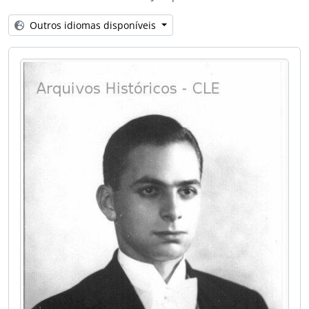
[Item] IT13 - Álbum de Formatura de Joaquim da Costa Ribeiro
[Item] IT14 - Álbum de Formatura de Joaquim da Costa Ribeiro
Outros idiomas disponíveis
[Item] IT15 - Álbum de Formatura de Joaquim da Costa Ribeiro
[Item] IT16 - Joaquim da Costa Ribeiro
[Item] IT17 - Visita ao Zoológico
[Item] IT18 - Condecoração a [Cesar Lattes]
[Item] IT19 - Chegada do Prof. Giuseppe Occhialini
[Item] IT20 - Apresentação de Joaquim da Costa Ribeiro a Getúlio Vargas
[Item] IT21 - Apresentação de Joaquim da Costa Ribeiro a Getúlio Vargas
[Item] IT22 - Entrega de trabalho a Getúlio Vargas
[Item] IT23 - Demonstração prática a Getúlio Vargas
[Item] IT24 - Demonstração prática a Getúlio Vargas
[Item] IT25 - Demonstração prática a Getúlio Vargas
[Item] IT26 - Demonstração prática a Getúlio Vargas
[Item] IT27 - Partida para os EUA (I Congr. Internacional de Energia Nuclear)
[Item] IT28 - Partida para os EUA (I Congr. Internacional de Energia Nuclear)
[Item] IT29 - Partida para os EUA (I Congr. Internacional de Energia Nuclear)
[Item] IT30 - Partida para os EUA (I Congr. Internacional de Energia Nuclear)
[Item] IT31 - Conferência Geral da UNESCO - Reunião do Comite I. Programa e Orçamento