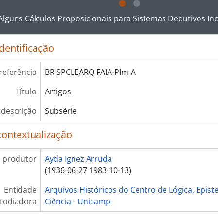
rie] AV - Áudio Visual
ar no link deste título da descrição a página de visualização
rie] F - Fotografias
Alguns Cálculos Proposicionais para Sistemas Dedutivos In
identificação
referência
BR SPCLEARQ FAIA-PIm-A
Título
Artigos
 descrição
Subsérie
contextualização
 produtor
Ayda Ignez Arruda
(1936-06-27 1983-10-13)
Entidade
Arquivos Históricos do Centro de Lógica, Epist
todiadora
Ciência - Unicamp