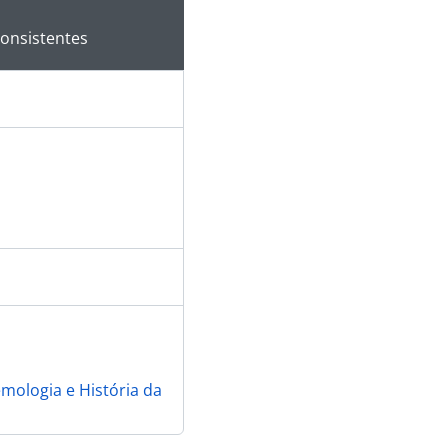
 da descrição deste objeto digital será aberta. O texto deste
consistentes
emologia e História da