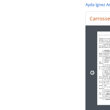
Ayda Ignez A
Carrosse
Ao alte
[Sé
[Sé
[Sé
[Sé