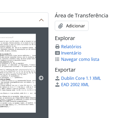
emas Dedutivos Inconsistentes
Área de Transferência
itional Calculus
Paraconsistent Set Theory
Adicionar
ibido no carrossel seguinte será alterado. Clicando em qualq
Explorar
istants
Relatórios
Inventário
Navegar como lista
Exportar
Dublin Core 1.1 XML
trizes
EAD 2002 XML