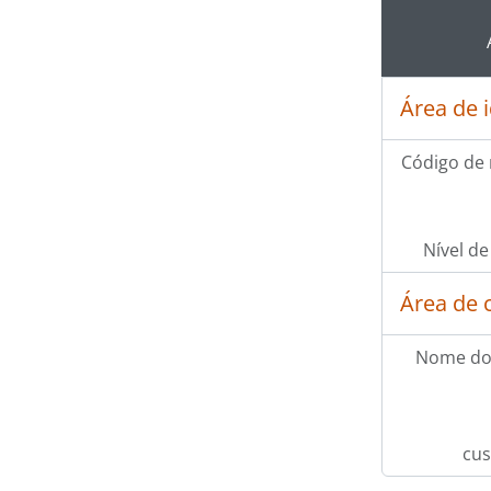
[Sé
Ao clic
[Sé
Área de 
Código de 
Nível de
Área de 
Nome do
cus