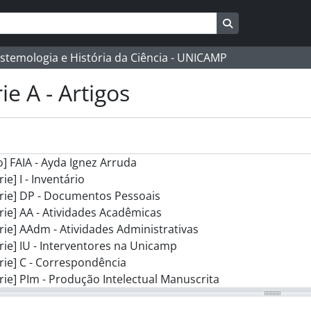
Busque na págin
istemologia e História da Ciência - UNICAMP
ie A - Artigos
] FAIA - Ayda Ignez Arruda
rie] I - Inventário
rie] DP - Documentos Pessoais
rie] AA - Atividades Acadêmicas
rie] AAdm - Atividades Administrativas
rie] IU - Interventores na Unicamp
rie] C - Correspondência
rie] PIm - Produção Intelectual Manuscrita
[Subsérie] A - Artigos