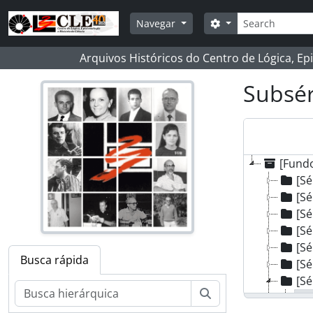
Skip to main content
Buscar
Opções de busca
Navegar
Arquivos Históricos do Centro de Lógica, Ep
Subsér
[Fundo
[Sé
[Sé
[Sé
[Sé
[Sé
Busca rápida
[Sé
[Sé
Buscar