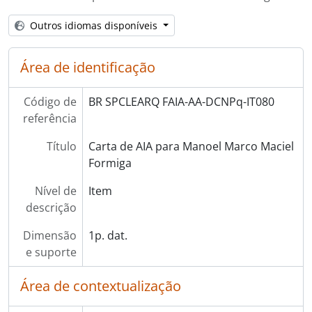
[] DSLALM - III Simpósio Latino-Americano de Lógica Matemática
[] DD - Docência
Outros idiomas disponíveis
[] DCE - Contratos de Editoras
[Série] AAdm - Atividades Administrativas
Área de identificação
[Série] IU - Interventores na Unicamp
[Série] C - Correspondência
Código de
BR SPCLEARQ FAIA-AA-DCNPq-IT080
[Série] PIm - Produção Intelectual Manuscrita
referência
[Série] PItm - Produção Intelectual de Terceiros Manuscrita
[Série] Impr - Impressos
Título
Carta de AIA para Manoel Marco Maciel
[Série] CV - Curriculum Vitae de Terceiros
Formiga
[Série] H - Hemeroteca
[Série] AV - Áudio Visual
Nível de
Item
[Série] F - Fotografias
descrição
Dimensão
1p. dat.
e suporte
Área de contextualização