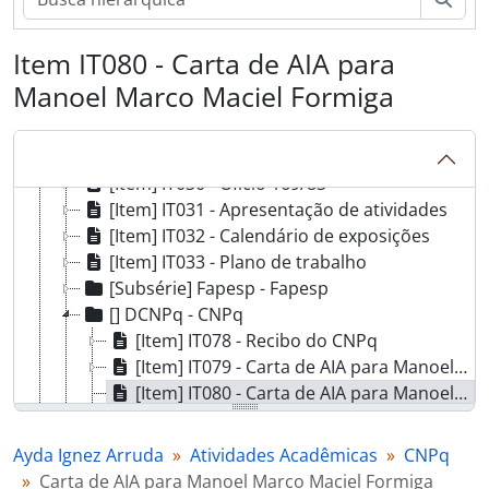
[Item] IT023 - Carta de Roberto L. O. Cignoli
[Item] IT024 - Ofício 46/83
[Item] IT025 - Relatório de atividades
Item IT080 - Carta de AIA para
[Item] IT026 - Ofício SG/2 – n° 118/83
Manoel Marco Maciel Formiga
[Item] IT027 - Ofício Sub/CPG/DF – n° 13/83
[Item] IT028 - Carta de Carlos A. Ribeiro de Moura
[Item] IT029 - Carta de AIA para Carlos A. Ribeiro de Moura
[Item] IT030 - Ofício 169/83
[Item] IT031 - Apresentação de atividades
[Item] IT032 - Calendário de exposições
[Item] IT033 - Plano de trabalho
[Subsérie] Fapesp - Fapesp
[] DCNPq - CNPq
[Item] IT078 - Recibo do CNPq
[Item] IT079 - Carta de AIA para Manoel Marco Maciel Formiga
[Item] IT080 - Carta de AIA para Manoel Marco Maciel Formiga
[Item] IT081 - Carta de AIA para Manoel Marco Maciel Formiga
[] DASL - Association for Symbolic Logic
Ayda Ignez Arruda
Atividades Acadêmicas
CNPq
[] DCS - VII International Congress of Logic, Methodology and Philosophy of Science
Carta de AIA para Manoel Marco Maciel Formiga