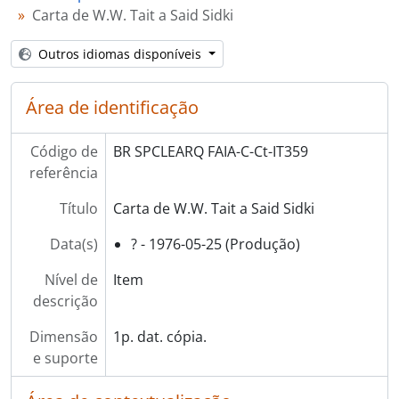
[Série] CV - Curriculum Vitae de Terceiros
Carta de W.W. Tait a Said Sidki
[Série] H - Hemeroteca
[Série] AV - Áudio Visual
Outros idiomas disponíveis
[Série] F - Fotografias
Área de identificação
Código de
BR SPCLEARQ FAIA-C-Ct-IT359
referência
Título
Carta de W.W. Tait a Said Sidki
Data(s)
? - 1976-05-25 (Produção)
Nível de
Item
descrição
Dimensão
1p. dat. cópia.
e suporte