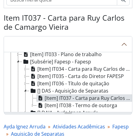
[Item] IT026 - Ofício SG/2 – n° 118/83
[Item] IT027 - Ofício Sub/CPG/DF – n° 13/83
Item IT037 - Carta para Ruy Carlos
[Item] IT028 - Carta de Carlos A. Ribeiro de Moura
de Camargo Vieira
[Item] IT029 - Carta de AIA para Carlos A. Ribeiro de Moura
[Item] IT030 - Ofício 169/83
[Item] IT031 - Apresentação de atividades
[Item] IT032 - Calendário de exposições
[Item] IT033 - Plano de trabalho
[Subsérie] Fapesp - Fapesp
[Item] IT034 - Carta para Ruy Carlos de Camargo Vieira
[Item] IT035 - Carta do Diretor FAPESP
[Item] IT036 - Título de quitação
[] DAS - Aquisição de Separatas
[Item] IT037 - Carta para Ruy Carlos de Camargo Vieira
[Item] IT038 - Termo de outorga
[] DAIA - Ayda Ignez Arruda
[] DJK - Jerzy Kotas
Ayda Ignez Arruda
Atividades Acadêmicas
Fapesp
[] DLS - Leslaw Szczerba
Aquisição de Separatas
[] DNC - Newton da Costa