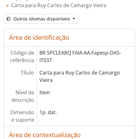
Carta para Ruy Carlos de Camargo Vieira
[] DRAMM - Regina Aparecida Munhoz Moreno
[] DCNPq - CNPq
Outros idiomas disponíveis
[] DASL - Association for Symbolic Logic
[] DCS - VII International Congress of Logic, Methodology and Philosophy of Science
[] DSLALM - III Simpósio Latino-Americano de Lógica Matemática
Área de identificação
[] DD - Docência
[] DCE - Contratos de Editoras
Código de
BR SPCLEARQ FAIA-AA-Fapesp-DAS-
[Série] AAdm - Atividades Administrativas
referência
IT037
[Série] IU - Interventores na Unicamp
Título
Carta para Ruy Carlos de Camargo
[Série] C - Correspondência
Vieira
[Série] PIm - Produção Intelectual Manuscrita
[Série] PItm - Produção Intelectual de Terceiros Manuscrita
Nível de
Item
[Série] Impr - Impressos
descrição
[Série] CV - Curriculum Vitae de Terceiros
[Série] H - Hemeroteca
Dimensão
1p. dat.
[Série] AV - Áudio Visual
e suporte
[Série] F - Fotografias
Área de contextualização