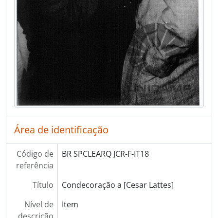
[Item] IT42 - Regresso de Genebra
[Item] IT43 - Conferência Internacional sobre usos pacíficos de Energia Atômica
[Item] IT44 - Conferência Internacional sobre usos pacíficos de Energia Atômica. Presidência da seção 10b: "Ocorrências de Urânio, Genebra, Suíça”
[Item] IT45 - Reprodução de notícia publicada no Jornal do Commercio de Pernambuco
[Item] IT46 - Partida para Nova York
[Item] IT47 - Regresso de Nova York
[Item] IT48 - Regresso de Nova York
[Item] IT49 - Regresso de Nova York
[Item] IT50 - Regresso de Nova York
[Série] PM - Pós-Morte
Área de identificação
Código de
BR SPCLEARQ JCR-F-IT18
referência
Título
Condecoração a [Cesar Lattes]
Nível de
Item
descrição