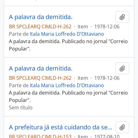
A palavra da demitida.
Adici
BR SPCLEARQ CIMLD-H-262
·
Item
·
1978-12-06
Parte de
Itala Maria Loffredo D’Ottaviano
A palavra da demitida. Publicado no jornal "Correio
Popular".
A palavra da demitida.
Adici
BR SPCLEARQ CIMLD-H-262
·
Item
·
1978-12-06
Parte de
Itala Maria Loffredo D’Ottaviano
A palavra da demitida. Publicado no jornal "Correio
Popular".
Sem título
A prefeitura já está cuidando da semana da Pátria: Reunião hoje
Adici
BR SPCLEARQ CIMLD-H-153
·
Item
·
1977-08-10