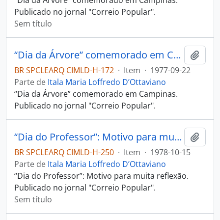
“Dia da Árvore” comemorado em Campinas.
Publicado no jornal "Correio Popular".
Sem título
“Dia da Árvore” comemorado em Campinas
Adici
BR SPCLEARQ CIMLD-H-172
·
Item
·
1977-09-22
Parte de
Itala Maria Loffredo D’Ottaviano
“Dia da Árvore” comemorado em Campinas.
Publicado no jornal "Correio Popular".
“Dia do Professor”: Motivo para muita reflexão.
Adici
BR SPCLEARQ CIMLD-H-250
·
Item
·
1978-10-15
Parte de
Itala Maria Loffredo D’Ottaviano
“Dia do Professor”: Motivo para muita reflexão.
Publicado no jornal "Correio Popular".
Sem título