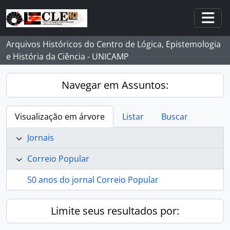
Skip to main content
Togg
Arquivos Históricos do Centro de Lógica, Epistemologia
e História da Ciência - UNICAMP
Navegar em Assuntos:
Visualização em árvore
Listar
Buscar
Jornais
Correio Popular
50 anos do jornal Correio Popular
Limite seus resultados por: