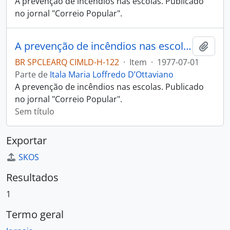
A prevenção de incêndios nas escolas. Publicado
no jornal "Correio Popular".
A prevenção de incêndios nas escolas
Adici
BR SPCLEARQ CIMLD-H-122
·
Item
·
1977-07-01
Parte de
Itala Maria Loffredo D’Ottaviano
A prevenção de incêndios nas escolas. Publicado
no jornal "Correio Popular".
Sem título
Exportar
SKOS
Resultados
1
Termo geral