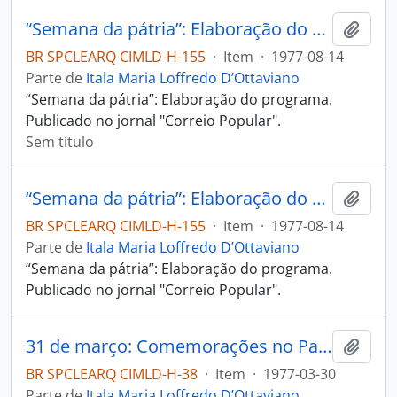
“Semana da pátria”: Elaboração do programa
Adici
BR SPCLEARQ CIMLD-H-155
·
Item
·
1977-08-14
Parte de
Itala Maria Loffredo D’Ottaviano
“Semana da pátria”: Elaboração do programa.
Publicado no jornal "Correio Popular".
Sem título
“Semana da pátria”: Elaboração do programa
Adici
BR SPCLEARQ CIMLD-H-155
·
Item
·
1977-08-14
Parte de
Itala Maria Loffredo D’Ottaviano
“Semana da pátria”: Elaboração do programa.
Publicado no jornal "Correio Popular".
31 de março: Comemorações no Paço e escolas municipais
Adici
BR SPCLEARQ CIMLD-H-38
·
Item
·
1977-03-30
Parte de
Itala Maria Loffredo D’Ottaviano