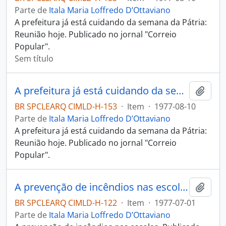
Parte de
Itala Maria Loffredo D’Ottaviano
A prefeitura já está cuidando da semana da Pátria:
Reunião hoje. Publicado no jornal "Correio
Popular".
Sem título
A prefeitura já está cuidando da semana da Pátria: Reunião hoje
Adici
BR SPCLEARQ CIMLD-H-153
·
Item
·
1977-08-10
Parte de
Itala Maria Loffredo D’Ottaviano
A prefeitura já está cuidando da semana da Pátria:
Reunião hoje. Publicado no jornal "Correio
Popular".
A prevenção de incêndios nas escolas
Adici
BR SPCLEARQ CIMLD-H-122
·
Item
·
1977-07-01
Parte de
Itala Maria Loffredo D’Ottaviano