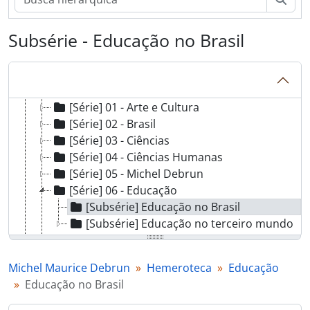
[Grupo] PP - Produção de Pesquisa
[Série] Produção de Terceiros
Subsérie - Educação no Brasil
[Grupo] U - Unesco
[Série] Impressos
[Série] F - Fotografias
[Grupo] H - Hemeroteca
[Série] 01 - Arte e Cultura
[Série] 02 - Brasil
[Série] 03 - Ciências
[Série] 04 - Ciências Humanas
[Série] 05 - Michel Debrun
[Série] 06 - Educação
[Subsérie] Educação no Brasil
[Subsérie] Educação no terceiro mundo
[Série] 07 - Identidade Nacional Brasileira
[Série] 08 - Identidade Nacional, Outras
Michel Maurice Debrun
Hemeroteca
Educação
[Série] 09 - Ideologia e Identidade
Educação no Brasil
[Série] 10 - Ideologia da Realidade Brasileira: II Parte: As 4 modalidades de IRB. Capítulo 1: O liberalismo “estamental”
[Série] 11 - Ideologia Política: Oliveiros R. Ferreira e autores afins