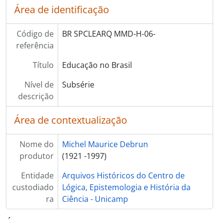
Área de identificação
[Série] 12 - Língua Portuguesa
[Série] 13 - Literatura
[Série] 14 - Multiculturalismo
Código de
BR SPCLEARQ MMD-H-06-
[Série] 15 - Política
referência
[Série] 16 - Religião
Título
Educação no Brasil
[Série] 17 - Sociedade, Política e Cultura através da Imprensa Brasileira
[Série] 18 - Jornais
Nível de
Subsérie
[Série] 19 - Revistas
descrição
[Série] 001 - Série 01 teste
[Grupo] H - Hemeroteca Teste
Área de contextualização
Nome do
Michel Maurice Debrun
produtor
(1921 -1997)
Entidade
Arquivos Históricos do Centro de
custodiado
Lógica, Epistemologia e História da
ra
Ciência - Unicamp