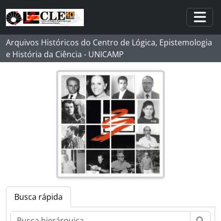
Skip to main content
Togg
Arquivos Históricos do Centro de Lógica, Epistemologia
e História da Ciência - UNICAMP
[Fundo] MMD - Michel Maurice Debrun
[Série] Documentos Pessoais
Busca rápida
[Série] Correspondências
[Grupo] AA - Atividades Acadêmicas
Busc