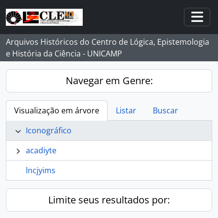
Skip to main content
Togg
Arquivos Históricos do Centro de Lógica, Epistemologia
e História da Ciência - UNICAMP
Navegar em Genre:
Visualização em árvore
Listar
Buscar
Iconográfico
acadiyte
lncjyims
Limite seus resultados por: