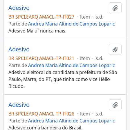
Adesivo
Adici
BR SPCLEARQ AMACL-TP-IT027
·
Item
·
s.d.
Parte de
Andrea Maria Altino de Campos Loparic
Adesivo Maluf nunca mais.
Adesivo
Adici
BR SPCLEARQ AMACL-TP-IT021
·
Item
·
s.d.
Parte de
Andrea Maria Altino de Campos Loparic
Adesivo eleitoral da candidata a prefeitura de São
Paulo, Marta, do PT, que tinha como vice Hélio
Bicudo.
Adesivo
Adici
BR SPCLEARQ AMACL-TP-IT026
·
Item
·
s.d.
Parte de
Andrea Maria Altino de Campos Loparic
Adesivo com a bandeira do Brasil.