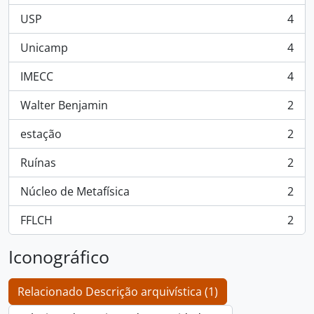
USP
4
, 4 resultados
Unicamp
4
, 4 resultados
IMECC
4
, 4 resultados
Walter Benjamin
2
, 2 resultados
estação
2
, 2 resultados
Ruínas
2
, 2 resultados
Núcleo de Metafísica
2
, 2 resultados
FFLCH
2
, 2 resultados
Iconográfico
Relacionado Descrição arquivística (1)