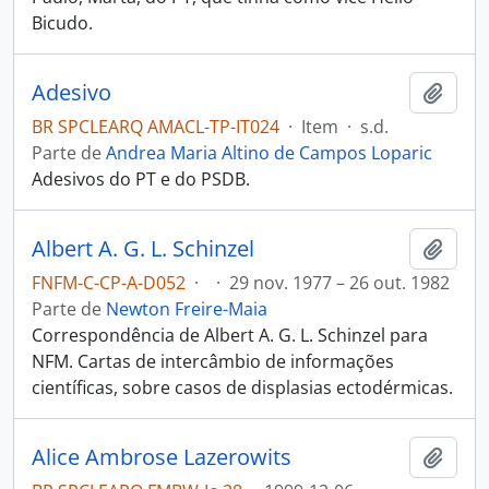
Bicudo.
Adesivo
Adici
BR SPCLEARQ AMACL-TP-IT024
·
Item
·
s.d.
Parte de
Andrea Maria Altino de Campos Loparic
Adesivos do PT e do PSDB.
Albert A. G. L. Schinzel
Adici
FNFM-C-CP-A-D052
·
·
29 nov. 1977 – 26 out. 1982
Parte de
Newton Freire-Maia
Correspondência de Albert A. G. L. Schinzel para
NFM. Cartas de intercâmbio de informações
científicas, sobre casos de displasias ectodérmicas.
Alice Ambrose Lazerowits
Adici