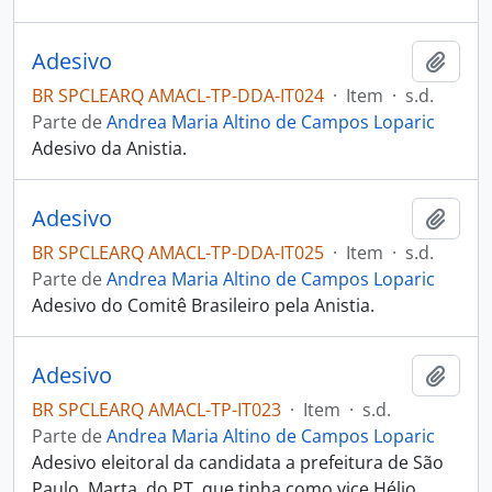
Adesivo
Adici
BR SPCLEARQ AMACL-TP-DDA-IT024
·
Item
·
s.d.
Parte de
Andrea Maria Altino de Campos Loparic
Adesivo da Anistia.
Adesivo
Adici
BR SPCLEARQ AMACL-TP-DDA-IT025
·
Item
·
s.d.
Parte de
Andrea Maria Altino de Campos Loparic
Adesivo do Comitê Brasileiro pela Anistia.
Adesivo
Adici
BR SPCLEARQ AMACL-TP-IT023
·
Item
·
s.d.
Parte de
Andrea Maria Altino de Campos Loparic
Adesivo eleitoral da candidata a prefeitura de São
Paulo, Marta, do PT, que tinha como vice Hélio