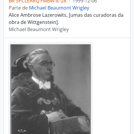
BR SPCLEARQ FMBW-Ic-28
·
1999-12-06
Parte de
Michael Beaumont Wrigley
Alice Ambrose Lazerowits, [umas das curadoras da
obra de Wittgenstein].
Michael Beaumont Wrigley