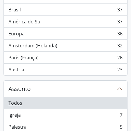
, 56 resultados
Brasil
37
, 37 resultados
América do Sul
37
, 37 resultados
Europa
36
, 36 resultados
Amsterdam (Holanda)
32
, 32 resultados
Paris (França)
26
, 26 resultados
Áustria
23
, 23 resultados
Assunto
Todos
Igreja
7
, 7 resultados
Palestra
5
, 5 resultados