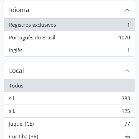
Idioma
Registros exclusivos
1
, 1 resultados
Português do Brasil
1070
, 1070 resultados
Inglês
1
, 1 resultados
Local
Todos
s.l
383
, 383 resultados
s.l.
125
, 125 resultados
Juqueí (CE)
77
, 77 resultados
Curitiba (PR)
56