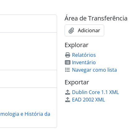
nGaAsP Heterostructure.
 Drops in Germanium
ced in Bulk GaAs by Absorption of Second Harmonic Photons
Área de Transferência
nt Productivity
mes in GaAs
Adicionar
lectron-Phonon Coupling in Semiconductors
Explorar
on-hole droplets in germanium
 Germanium
Relatórios
n Inhomogeneous Stressed Germanium
Inventário
Navegar como lista
Exportar
 Germanium
Dublin Core 1.1 XML
EAD 2002 XML
emologia e História da