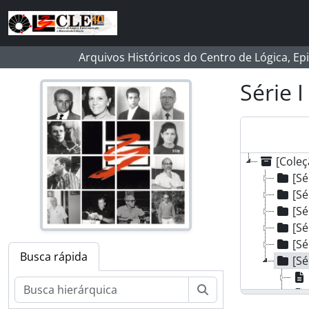
Skip to main content
Arquivos Históricos do Centro de Lógica, Ep
Série 
[Coleç
[S
[Sé
[Sé
[Sé
[Sé
Busca rápida
[Sé
Buscar