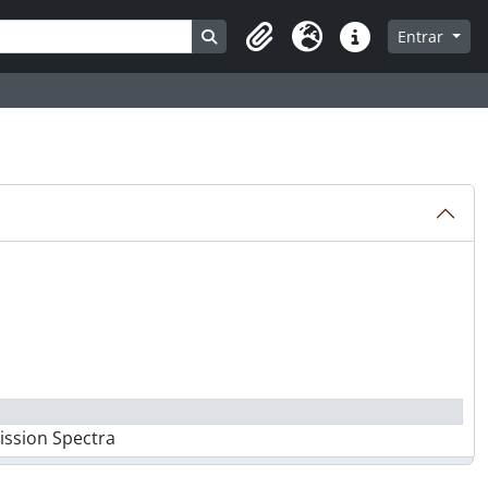
Busque na página de navegação
Entrar
Clipboard
Idioma
Atalhos
ission Spectra
age