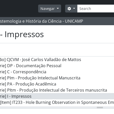
Buscar
Opções de busca
Navegar
istemologia e História da Ciência - UNICAMP
I - Impressos
ão] CJCVM - José Carlos Valladão de Mattos
érie] DP - Documentação Pessoal
rie] C - Correspondência
rie] PIm - Produção Intelectual Manuscrita
rie] PA - Produção Acadêmica
rie] PItm - Produção Intelectual de Terceiros manuscrita
rie] I - Impressos
[Item] IT233 - Hole Burning Observation in Spontaneous Em
[Item] IT234 - Spatially resolved observation of carrier leak