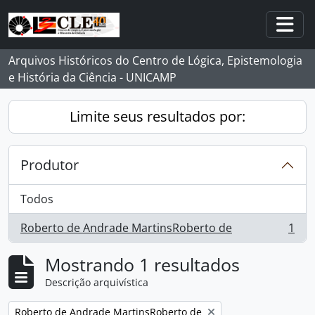
Skip to main content
Togg
Arquivos Históricos do Centro de Lógica, Epistemologia
e História da Ciência - UNICAMP
Limite seus resultados por:
Produtor
Todos
Roberto de Andrade MartinsRoberto de
1
, 1 resultados
Mostrando 1 resultados
Descrição arquivística
Remover filtro:
Roberto de Andrade MartinsRoberto de