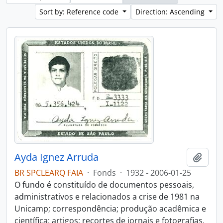
Sort by: Reference code
Direction: Ascending
Ayda Ignez Arruda
Add t
BR SPCLEARQ FAIA
·
Fonds
·
1932 - 2006-01-25
O fundo é constituído de documentos pessoais,
administrativos e relacionados a crise de 1981 na
Unicamp; correspondência; produção acadêmica e
científica; artigos; recortes de jornais e fotografias.