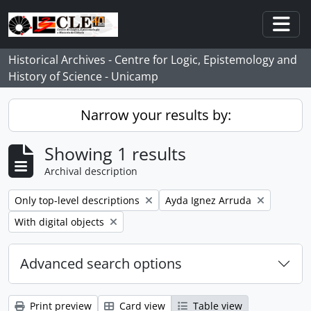
Skip to main content
Togg
Historical Archives - Centre for Logic, Epistemology and
History of Science - Unicamp
Narrow your results by:
Showing 1 results
Archival description
Remove filter:
Remove filter:
Only top-level descriptions
Ayda Ignez Arruda
Remove filter:
With digital objects
Advanced search options
Print preview
Card view
Table view