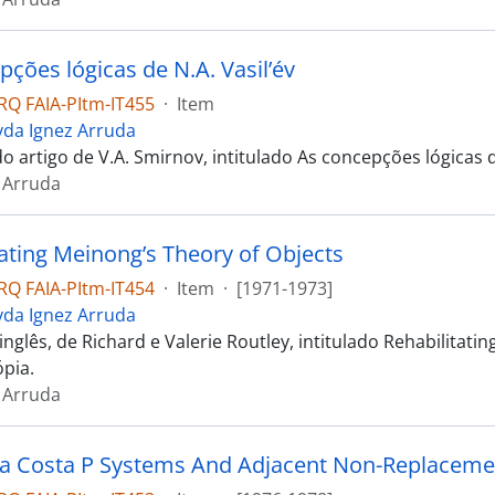
ções lógicas de N.A. Vasil’év
Q FAIA-PItm-IT455
·
Item
yda Ignez Arruda
 artigo de V.A. Smirnov, intitulado As concepções lógicas de N
 Arruda
tating Meinong’s Theory of Objects
Q FAIA-PItm-IT454
·
Item
·
[1971-1973]
yda Ignez Arruda
inglês, de Richard e Valerie Routley, intitulado Rehabilitatin
ópia.
 Arruda
a Costa P Systems And Adjacent Non-Replaceme