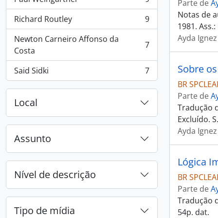
Parte de
A
, 9 resultados
Notas de au
Richard Routley
9
, 9 resultados
1981. Ass.:
Ayda Ignez
Newton Carneiro Affonso da
7
, 7 resultados
Costa
Sobre os
Said Sidki
7
, 7 resultados
BR SPCLEAR
Parte de
A
Local
Tradução do
Excluído. S.
Ayda Ignez
Assunto
Lógica Im
Nível de descrição
BR SPCLEAR
Parte de
A
Tradução do
Tipo de mídia
54p. dat.