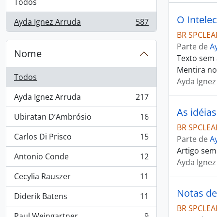
Todos
O Intel
Ayda Ignez Arruda
587
, 587 resultados
BR SPCLEAR
Parte de
A
Nome
Texto sem 
Mentira no 
Todos
Ayda Ignez
Ayda Ignez Arruda
217
, 217 resultados
As idéias
Ubiratan D’Ambrósio
16
, 16 resultados
BR SPCLEAR
Carlos Di Prisco
15
Parte de
A
, 15 resultados
Artigo sem a
Antonio Conde
12
, 12 resultados
Ayda Ignez
Cecylia Rauszer
11
, 11 resultados
Notas de
Diderik Batens
11
, 11 resultados
BR SPCLEAR
Paul Weingartner
9