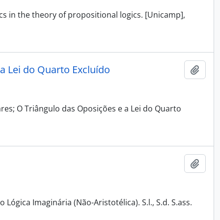
cs in the theory of propositional logics. [Unicamp],
 a Lei do Quarto Excluído
Adici
lares; O Triângulo das Oposições e a Lei do Quarto
Adici
Lógica Imaginária (Não-Aristotélica). S.l., S.d. S.ass.