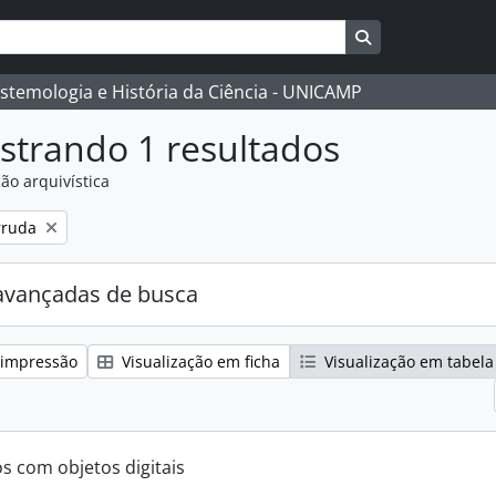
Busque na págin
istemologia e História da Ciência - UNICAMP
strando 1 resultados
ão arquivística
:
rruda
avançadas de busca
 impressão
Visualização em ficha
Visualização em tabela
os com objetos digitais