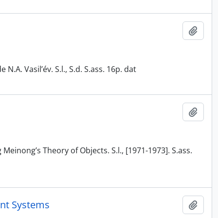
Adici
.A. Vasil’év. S.l., S.d. S.ass. 16p. dat
Adici
g Meinong’s Theory of Objects. S.l., [1971-1973]. S.ass.
nt Systems
Adici