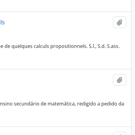
ls
Adici
de quelques calculs propositionnels. S.l., S.d. S.ass.
Adici
o ensino secundário de matemática, redigido a pedido da