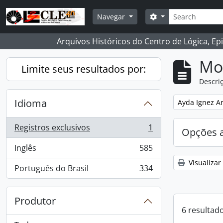
Skip to main content
Buscar
Opções de busca
Navegar
Arquivos Históricos do Centro de Lógica, Ep
Mo
Limite seus resultados por:
Descriç
Idioma
Remover filtro
Ayda Ignez A
Registros exclusivos
1
Opções 
, 1 resultados
Inglês
585
, 585 resultados
Visualizar
Português do Brasil
334
, 334 resultados
Produtor
6 resultad