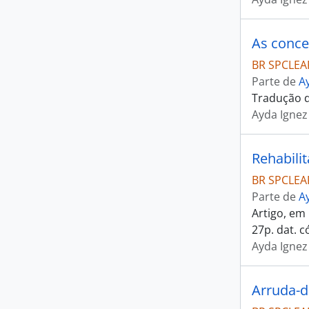
As concep
BR SPCLEAR
Parte de
A
Tradução do
Ayda Ignez
Rehabili
BR SPCLEAR
Parte de
A
Artigo, em 
27p. dat. c
Ayda Ignez
Arruda-d