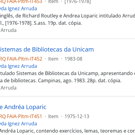
Q FAIA-PItm-IT453
·
Item
·
[1976-1978]
yda Ignez Arruda
 inglês, de Richard Routley e Andrea Loparic intitulado A
l., [1976-1978]. S.ass. 19p. dat. cópia.
 Arruda
Sistemas de Bibliotecas da Unicam
Q FAIA-PItm-IT452
·
Item
·
1983-08
yda Ignez Arruda
titulado Sistemas de Bibliotecas da Unicamp, apresentand
 de bibliotecas. Campinas, ago. 1983. 28p. dat. cópia.
 Arruda
e Andréa Loparic
Q FAIA-PItm-IT451
·
Item
·
1975-12-13
yda Ignez Arruda
ndréa Loparic, contendo exercícios, lemas, teoremas e corolár