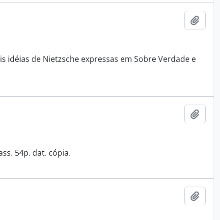
Adici
is idéias de Nietzsche expressas em Sobre Verdade e
Adici
ass. 54p. dat. cópia.
Adici