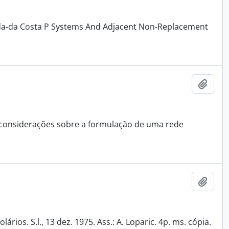
rruda-da Costa P Systems And Adjacent Non-Replacement
Adici
o considerações sobre a formulação de uma rede
Adici
ios. S.l., 13 dez. 1975. Ass.: A. Loparic. 4p. ms. cópia.