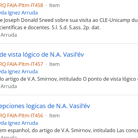
Q FAIA-PItm-IT458
·
Item
yda Ignez Arruda
de Joseph Donald Sneed sobre sua visita ao CLE-Unicamp d
ientíficas e docentes. S.l. S.d. S.ass. 2p. dat.
 Arruda
e vista lógico de N.A. Vasil’év
Q FAIA-PItm-IT457
·
Item
yda Ignez Arruda
 artigo de V.A. Smirnov, intitulado O ponto de vista lógico de 
 Arruda
pciones logicas de N.A. Vasil’év
Q FAIA-PItm-IT456
·
Item
yda Ignez Arruda
m espanhol, do artigo de V.A. Smirnov, intitulado Las concepci
 Arruda