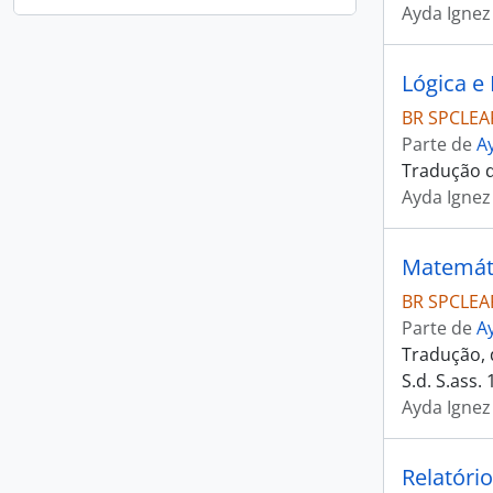
Ayda Ignez
Lógica e
BR SPCLEAR
Parte de
A
Tradução do
Ayda Ignez
Matemáti
BR SPCLEAR
Parte de
A
Tradução, d
S.d. S.ass.
Ayda Ignez
Relatóri