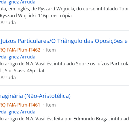
yda Ignez Arruda
la, em inglês, de Ryszard Wojcicki, do curso intitulado Topi
 Ryszard Wojcicki. 116p. ms. cópia.
 Arruda
 Juízos Particulares/O Triângulo das Oposições e
Q FAIA-PItm-IT462
·
Item
yda Ignez Arruda
 artigo de N.A. Vasil'év, intitulado Sobre os Juízos Particu
l., S.d. S.ass. 45p. dat.
 Arruda
aginária (Não-Aristotélica)
Q FAIA-PItm-IT461
·
Item
yda Ignez Arruda
 artigo de N.A. Vasil'év, feita por Edmundo Braga, intitulado 