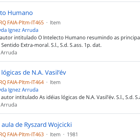
ecto Humano
Q FAIA-PItm-IT465
·
Item
yda Ignez Arruda
autor intitulado O Intelecto Humano resumindo as principa
Sentido Extra-moral. S.l., S.d. S.ass. 1p. dat.
 Arruda
 lógicas de N.A. Vasil’év
Q FAIA-PItm-IT464
·
Item
yda Ignez Arruda
utor intitulado As idéias lógicas de N.A. Vasil’év. S.l., S.d. S.
 Arruda
 aula de Ryszard Wojcicki
Q FAIA-PItm-IT463
·
Item
·
1981