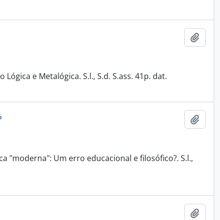
Adici
Lógica e Metalógica. S.l., S.d. S.ass. 41p. dat.
?
Adici
a "moderna": Um erro educacional e filosófico?. S.l.,
Adici