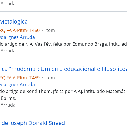
 Arruda
 Metalógica
Q FAIA-PItm-IT460
·
Item
yda Ignez Arruda
 artigo de N.A. Vasil'év, feita por Edmundo Braga, intitulado 
 Arruda
ca "moderna": Um erro educacional e filosófico
Q FAIA-PItm-IT459
·
Item
yda Ignez Arruda
o artigo de René Thom, [feita por AIA], intitulado Matemátic
 18p. ms.
 Arruda
o de Joseph Donald Sneed