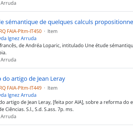
 Arruda
e sémantique de quelques calculs propositionne
Q FAIA-PItm-IT450
·
Item
yda Ignez Arruda
francês, de Andréa Loparic, intitulado Une étude sémantique 
pia.
 Arruda
 do artigo de Jean Leray
Q FAIA-PItm-IT449
·
Item
yda Ignez Arruda
do artigo de Jean Leray, [feita por AIA], sobre a reforma d
 Ciências. S.l., S.d. S.ass. 7p. ms.
 Arruda