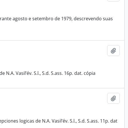
urante agosto e setembro de 1979, descrevendo suas
Adici
N.A. Vasil’év. S.l., S.d. S.ass. 16p. dat. cópia
Adici
ones logicas de N.A. Vasil’év. S.l., S.d. S.ass. 11p. dat