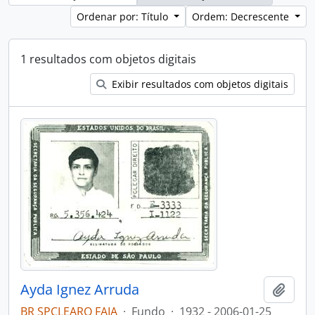
Ordenar por: Título
Ordem: Decrescente
1 resultados com objetos digitais
Exibir resultados com objetos digitais
Ayda Ignez Arruda
Adici
BR SPCLEARQ FAIA
·
Fundo
·
1932 - 2006-01-25