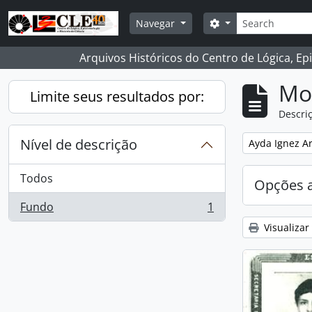
Skip to main content
Buscar
Opções de busca
Navegar
Arquivos Históricos do Centro de Lógica, Ep
Mo
Limite seus resultados por:
Descriç
Nível de descrição
Remover filtro
Ayda Ignez A
Todos
Opções 
Fundo
1
, 1 resultados
Visualizar