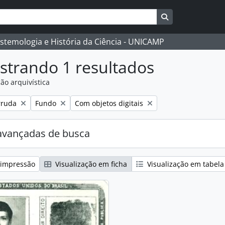
Busque na págin
istemologia e História da Ciência - UNICAMP
strando 1 resultados
ão arquivística
:
Remover filtro:
Remover filtro:
rruda
Fundo
Com objetos digitais
avançadas de busca
 impressão
Visualização em ficha
Visualização em tabela