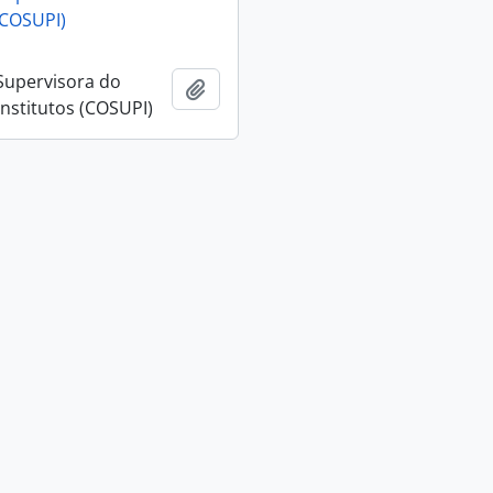
(COSUPI)
Supervisora do
Adicionar a área de transferência
Institutos (COSUPI)