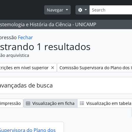
Buscar
Opções de busca
Navegar
istemologia e História da Ciência - UNICAMP
mpressão
Fechar
strando 1 resultados
ão arquivística
:
Remover filtro:
rições em nível superior
Comissão Supervisora do Plano dos I
avançadas de busca
 impressão
Visualização em ficha
Visualização em tabela
upervisora do Plano dos