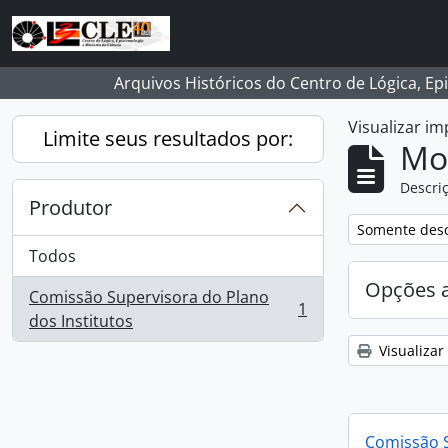
Skip to main content
Arquivos Históricos do Centro de Lógica, Ep
Visualizar i
Limite seus resultados por:
Mo
Descriç
Produtor
Remover filtro
Somente desc
Todos
Opções 
Comissão Supervisora do Plano
1
, 1 resultados
dos Institutos
Visualizar
Comissão S