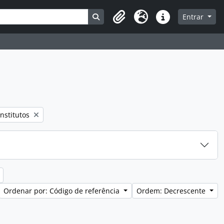
Busque na página de navegação
Entrar
Clipboard
Idioma
Atalhos
nstitutos
Ordenar por: Código de referência
Ordem: Decrescente