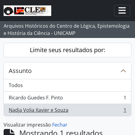
Skip to main content
Togg
Arquivos Históricos do Centro de Lógica, Epistemologia
e História da Ciência - UNICAMP
Limite seus resultados por:
Assunto
Todos
Ricardo Guedes F. Pinto
1
, 1 resultados
Nadja Volia Xavier e Souza
1
, 1 resultados
Visualizar impressão
Fechar
Mostrando 1 resultados