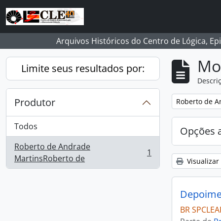
Skip to main content
Arquivos Históricos do Centro de Lógica, Ep
Mo
Limite seus resultados por:
Descriç
Produtor
Remover filtro
Roberto de A
Todos
Opções 
Roberto de Andrade
1
, 1 resultados
MartinsRoberto de
Visualizar
Depoimen
BR SPCLEA