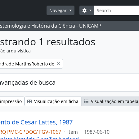
Buscar
Opções de busca
Navegar
istemologia e História da Ciência - UNICAMP
strando 1 resultados
ão arquivística
:
ndrade MartinsRoberto de
avançadas de busca
 impressão
Visualização em ficha
Visualização em tabela
to de Cesar Lattes, 1987
RQ PMC-CPDOC/ FGV-T067
·
Item
·
1987-06-10