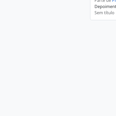
Parte de
P
Depoimento
Sem título