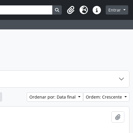
Busque na página de navegação
Entrar
Clipboard
Idioma
Atalhos
Ordenar por: Data final
Ordem: Crescente
Adici