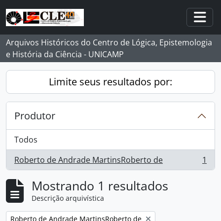
Skip to main content
Togg
Arquivos Históricos do Centro de Lógica, Epistemologia
e História da Ciência - UNICAMP
Limite seus resultados por:
Produtor
Todos
Roberto de Andrade MartinsRoberto de
1
, 1 resultados
Mostrando 1 resultados
Descrição arquivística
Remover filtro:
Roberto de Andrade MartinsRoberto de