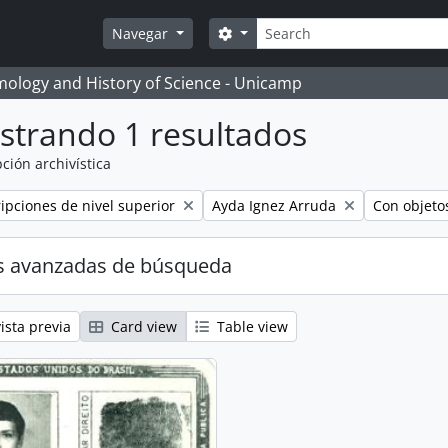
Búsqueda
Search options
Navegar
temology and History of Science - Unicamp
strando 1 resultados
ción archivística
Remove filter:
Remove filt
ripciones de nivel superior
Ayda Ignez Arruda
Con objetos
s avanzadas de búsqueda
ista previa
Card view
Table view