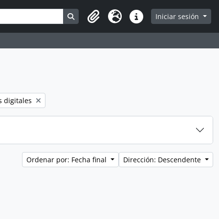
Search in browse page
Iniciar sesión
Clipboard
Idioma
Enlaces rápidos
er:
 digitales
Ordenar por: Fecha final
Dirección: Descendente