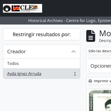
Skip to main content
Historical Archives - Centre for Logic, Epis
Mo
Restringir resultados por:
Descrip
Creador
Remove filter:
Sólo las desc
Todos
Opcione
Ayda Ignez Arruda
1
, 1 resultados
Imprimir v