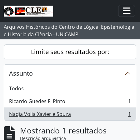
Skip to main content
Togg
Arquivos Históricos do Centro de Lógica, Epistemologia
e História da Ciência - UNICAMP
Limite seus resultados por:
Assunto
Todos
Ricardo Guedes F. Pinto
1
, 1 resultados
Nadja Volia Xavier e Souza
1
, 1 resultados
Mostrando 1 resultados
Descrição arquivística