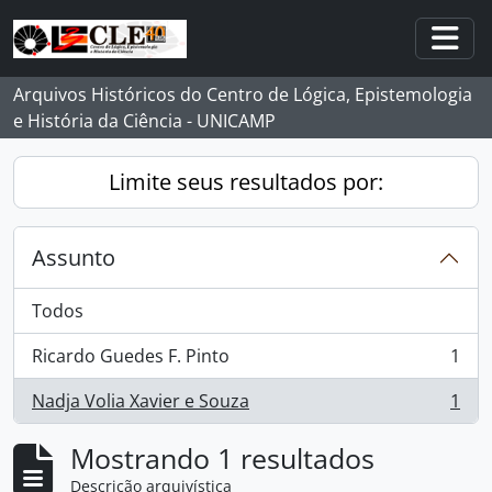
Skip to main content
Togg
Arquivos Históricos do Centro de Lógica, Epistemologia
e História da Ciência - UNICAMP
Limite seus resultados por:
Assunto
Todos
Ricardo Guedes F. Pinto
1
, 1 resultados
Nadja Volia Xavier e Souza
1
, 1 resultados
Mostrando 1 resultados
Descrição arquivística