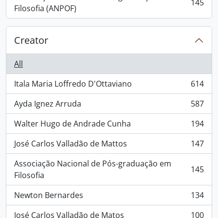
145
, 145 results
Filosofia (ANPOF)
Creator
All
Itala Maria Loffredo D'Ottaviano
614
, 614 results
Ayda Ignez Arruda
587
, 587 results
Walter Hugo de Andrade Cunha
194
, 194 results
José Carlos Valladão de Mattos
147
, 147 results
Associação Nacional de Pós-graduação em
145
, 145 results
Filosofia
Newton Bernardes
134
, 134 results
José Carlos Valladão de Matos
100