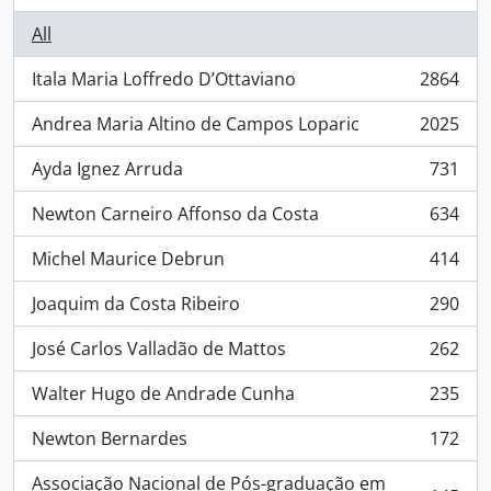
All
Itala Maria Loffredo D’Ottaviano
2864
, 2864 results
Andrea Maria Altino de Campos Loparic
2025
, 2025 results
Ayda Ignez Arruda
731
, 731 results
Newton Carneiro Affonso da Costa
634
, 634 results
Michel Maurice Debrun
414
, 414 results
Joaquim da Costa Ribeiro
290
, 290 results
José Carlos Valladão de Mattos
262
, 262 results
Walter Hugo de Andrade Cunha
235
, 235 results
Newton Bernardes
172
, 172 results
Associação Nacional de Pós-graduação em