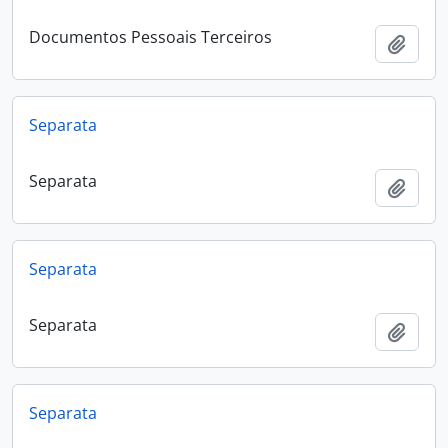
Documentos Pessoais Terceiros
Add t
Separata
Separata
Add t
Separata
Separata
Add t
Separata