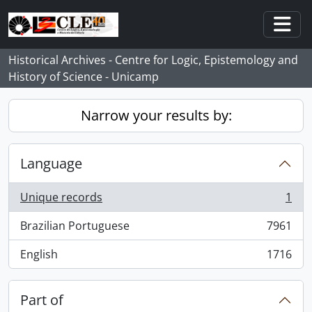
Skip to main content
Togg
Historical Archives - Centre for Logic, Epistemology and
History of Science - Unicamp
Narrow your results by:
Language
Unique records
1
, 1 results
Brazilian Portuguese
7961
, 7961 results
English
1716
, 1716 results
Part of