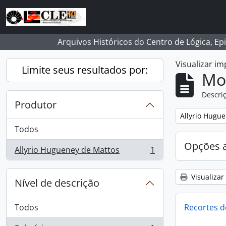
Skip to main content
Arquivos Históricos do Centro de Lógica, Ep
Visualizar i
Limite seus resultados por:
Mo
Descriç
Produtor
Remover filtro
Allyrio Hugu
Todos
Opções 
Allyrio Hugueney de Mattos
1
, 1 resultados
Visualizar
Nível de descrição
Todos
Recortes d