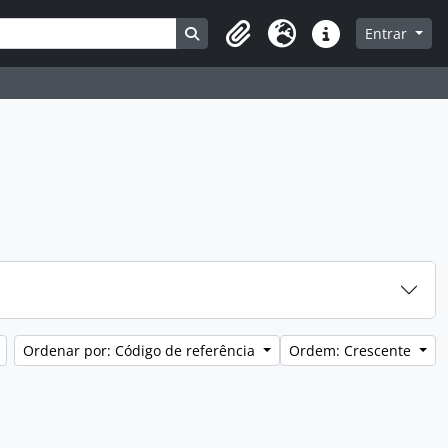
Busque na página de navegação
Entrar
Clipboard
Idioma
Atalhos
Ordenar por: Código de referência
Ordem: Crescente