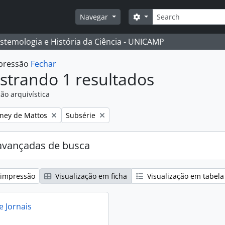
Buscar
Opções de busca
Navegar
istemologia e História da Ciência - UNICAMP
mpressão
Fechar
strando 1 resultados
ão arquivística
:
Remover filtro:
eney de Mattos
Subsérie
avançadas de busca
 impressão
Visualização em ficha
Visualização em tabela
e Jornais