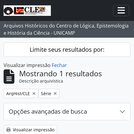
Skip to main content
Togg
Arquivos Históricos do Centro de Lógica, Epistemologia
e História da Ciência - UNICAMP
Limite seus resultados por:
Visualizar impressão
Fechar
Mostrando 1 resultados
Descrição arquivística
Remover filtro:
Remover filtro:
ArqHist/CLE
Série
Opções avançadas de busca
Visualizar impressão