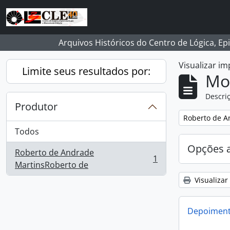
Skip to main content
Arquivos Históricos do Centro de Lógica, Ep
Visualizar i
Limite seus resultados por:
Mo
Descriç
Produtor
Remover filtro
Roberto de A
Todos
Opções 
Roberto de Andrade
1
, 1 resultados
MartinsRoberto de
Visualizar
Depoimento