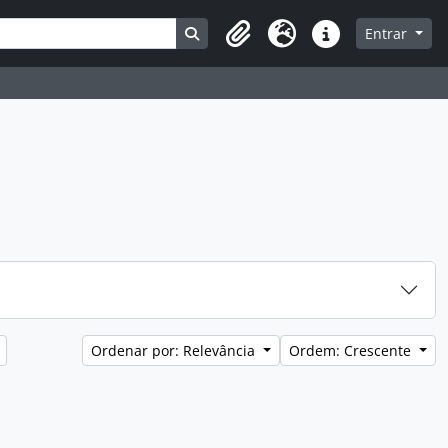
Busque na página de navegação
Entrar
Clipboard
Idioma
Atalhos
Ordenar por: Relevância
Ordem: Crescente