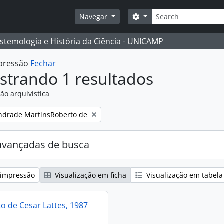
Buscar
Opções de busca
Navegar
istemologia e História da Ciência - UNICAMP
mpressão
Fechar
strando 1 resultados
ão arquivística
:
ndrade MartinsRoberto de
avançadas de busca
 impressão
Visualização em ficha
Visualização em tabela
 de Cesar Lattes, 1987