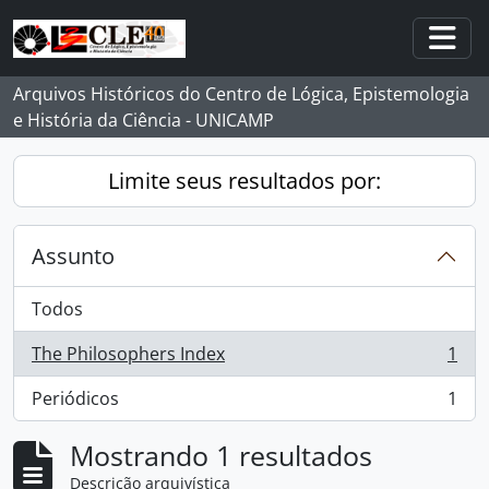
Skip to main content
Togg
Arquivos Históricos do Centro de Lógica, Epistemologia
e História da Ciência - UNICAMP
Limite seus resultados por:
Assunto
Todos
The Philosophers Index
1
, 1 resultados
Periódicos
1
, 1 resultados
Mostrando 1 resultados
Descrição arquivística