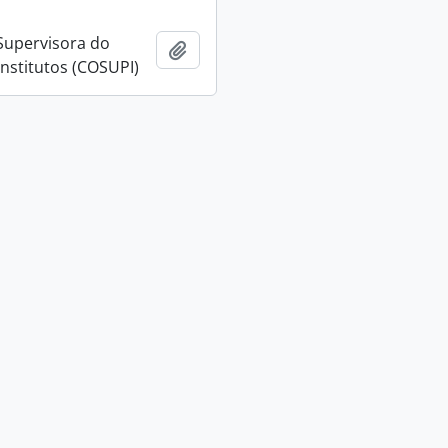
Supervisora do
Añadir al portapapeles
Institutos (COSUPI)