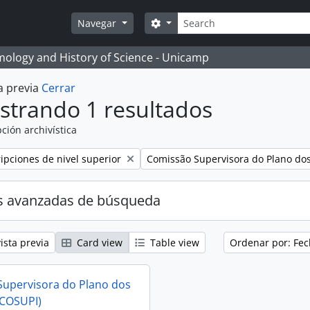
Búsqueda
Search options
Navegar
temology and History of Science - Unicamp
a previa
Cerrar
strando 1 resultados
ción archivística
Remove filter:
ripciones de nivel superior
Comissão Supervisora do Plano dos 
s avanzadas de búsqueda
ista previa
Card view
Table view
Ordenar por: Fec
upervisora do Plano dos
(COSUPI)