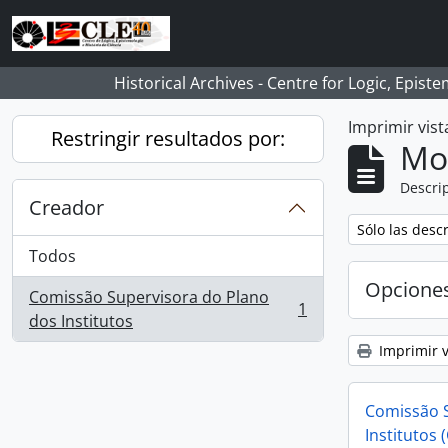
Skip to main content
Historical Archives - Centre for Logic, Epis
Imprimir vist
Restringir resultados por:
Mo
Descrip
Creador
Remove filter:
Sólo las desc
Todos
Opcione
Comissão Supervisora do Plano
1
, 1 resultados
dos Institutos
Imprimir v
Comissão S
Institutos 