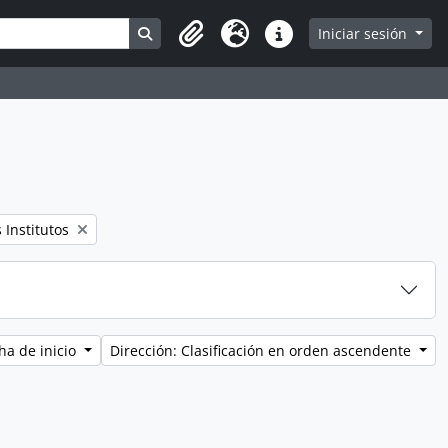
Search in browse page
Iniciar sesión
Clipboard
Idioma
Enlaces rápidos
Institutos
ha de inicio
Dirección: Clasificación en orden ascendente