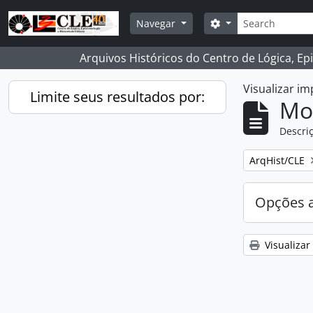
Skip to main content
Buscar
Opções de busca
Navegar
Arquivos Históricos do Centro de Lógica, Ep
Visualizar i
Limite seus resultados por:
Mo
Descriç
Remover filtro
ArqHist/CLE
Opções 
Visualizar