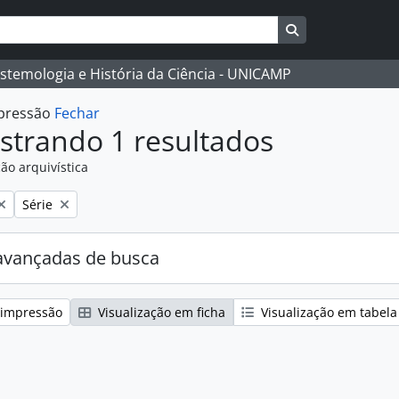
Busque na págin
istemologia e História da Ciência - UNICAMP
mpressão
Fechar
strando 1 resultados
ão arquivística
:
Remover filtro:
Série
avançadas de busca
 impressão
Visualização em ficha
Visualização em tabela