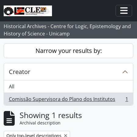
Skip to main content
Togg
Historical Archives - Centre for Logic, Epistemology and
History of Science - Unicamp
Narrow your results by:
Creator
All
Comissão Supervisora do Plano dos Institutos
1
, 1 results
Showing 1 results
Archival description
Remove filter:
Only top-level descriptions