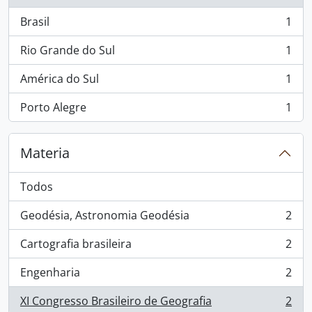
Brasil
1
, 1 resultados
Rio Grande do Sul
1
, 1 resultados
América do Sul
1
, 1 resultados
Porto Alegre
1
, 1 resultados
Materia
Todos
Geodésia, Astronomia Geodésia
2
, 2 resultados
Cartografia brasileira
2
, 2 resultados
Engenharia
2
, 2 resultados
XI Congresso Brasileiro de Geografia
2
, 2 resultados