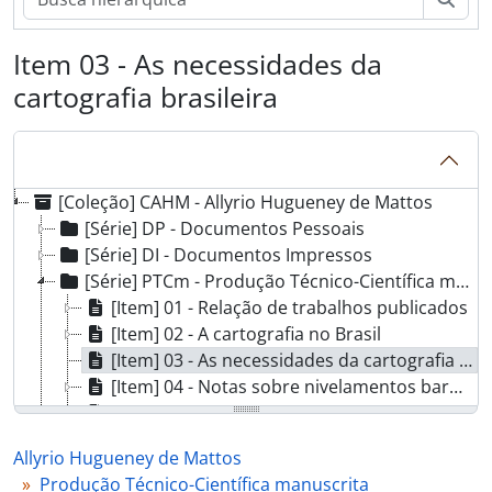
Item 03 - As necessidades da
cartografia brasileira
[Coleção] CAHM - Allyrio Hugueney de Mattos
[Série] DP - Documentos Pessoais
[Série] DI - Documentos Impressos
[Série] PTCm - Produção Técnico-Científica manuscrita
[Item] 01 - Relação de trabalhos publicados
[Item] 02 - A cartografia no Brasil
[Item] 03 - As necessidades da cartografia brasileira
[Item] 04 - Notas sobre nivelamentos barométricos
[Item] 05 - [Apontamentos sobre] Tábuas dos Valores h = 19075 log 760/B
[Item] 06 - [Manifesto] A quem interessar possa
Allyrio Hugueney de Mattos
[Série] F - Fotografias
Produção Técnico-Científica manuscrita