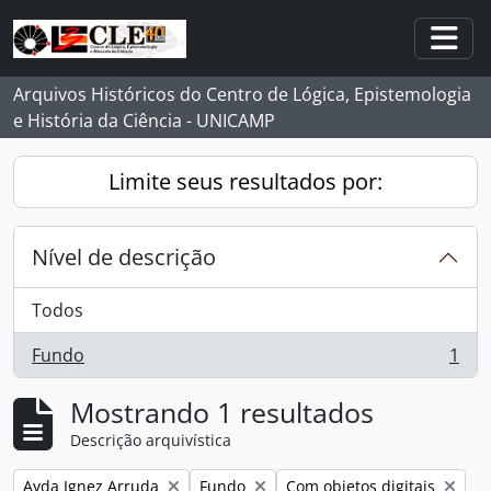
Skip to main content
Togg
Arquivos Históricos do Centro de Lógica, Epistemologia
e História da Ciência - UNICAMP
Limite seus resultados por:
Nível de descrição
Todos
Fundo
1
, 1 resultados
Mostrando 1 resultados
Descrição arquivística
Remover filtro:
Remover filtro:
Remover filtro:
Ayda Ignez Arruda
Fundo
Com objetos digitais