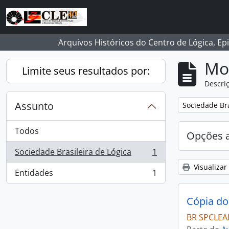
Skip to main content
Arquivos Históricos do Centro de Lógica, Ep
Mo
Limite seus resultados por:
Descriç
Assunto
Remover filtro
Sociedade Bra
Todos
Opções 
Sociedade Brasileira de Lógica
1
, 1 resultados
Visualizar
Entidades
1
, 1 resultados
Cópia do
BR SPCLEA