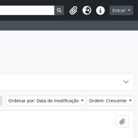
Busque na página de navegação
Entrar
Clipboard
Idioma
Atalhos
Ordenar por: Data de modificação
Ordem: Crescente
Adici