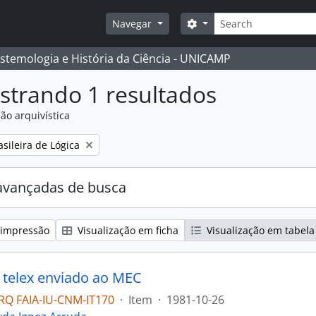
Buscar
Opções de busca
Navegar
istemologia e História da Ciência - UNICAMP
strando 1 resultados
ão arquivística
:
sileira de Lógica
avançadas de busca
 impressão
Visualização em ficha
Visualização em tabela
 telex enviado ao MEC
RQ FAIA-IU-CNM-IT170
·
Item
·
1981-10-26