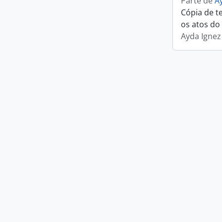
Parte de
A
Cópia de t
os atos do
Ayda Ignez