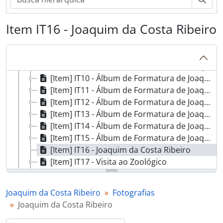
[Item] IT04 - Álbum de Formatura de Joaquim da Costa Ribeiro
[Item] IT05 - Álbum de Formatura de Joaquim da Costa Ribeiro
Item IT16 - Joaquim da Costa Ribeiro
[Item] IT06 - Álbum de Formatura de Joaquim da Costa Ribeiro
[Item] IT07 - Álbum de Formatura de Joaquim da Costa Ribeiro
[Item] IT08 - Álbum de Formatura de Joaquim da Costa Ribeiro
[Item] IT09 - Álbum de Formatura de Joaquim da Costa Ribeiro
[Item] IT10 - Álbum de Formatura de Joaquim da Costa Ribeiro
[Item] IT11 - Álbum de Formatura de Joaquim da Costa Ribeiro
[Item] IT12 - Álbum de Formatura de Joaquim da Costa Ribeiro
[Item] IT13 - Álbum de Formatura de Joaquim da Costa Ribeiro
[Item] IT14 - Álbum de Formatura de Joaquim da Costa Ribeiro
[Item] IT15 - Álbum de Formatura de Joaquim da Costa Ribeiro
[Item] IT16 - Joaquim da Costa Ribeiro
[Item] IT17 - Visita ao Zoológico
[Item] IT18 - Condecoração a [Cesar Lattes]
[Item] IT19 - Chegada do Prof. Giuseppe Occhialini
Joaquim da Costa Ribeiro
Fotografias
[Item] IT20 - Apresentação de Joaquim da Costa Ribeiro a Getúlio Vargas
Joaquim da Costa Ribeiro
[Item] IT21 - Apresentação de Joaquim da Costa Ribeiro a Getúlio Vargas
[Item] IT22 - Entrega de trabalho a Getúlio Vargas