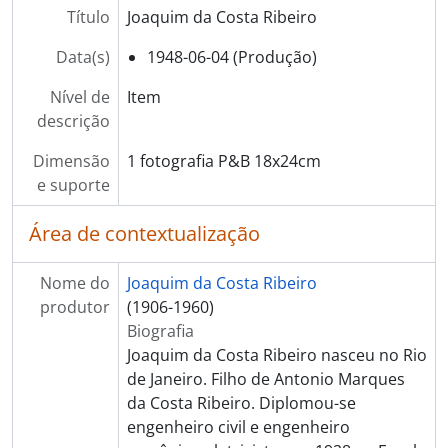
[Item] IT41 - Regresso de Genebra
Título
Joaquim da Costa Ribeiro
[Item] IT42 - Regresso de Genebra
[Item] IT43 - Conferência Internacional sobre usos pacíficos de Energia Atômica
Data(s)
1948-06-04 (Produção)
[Item] IT44 - Conferência Internacional sobre usos pacíficos de Energia Atômica. Presidência da seção 10b: "Ocorrências de Urânio, Genebra, Suíça”
Nível de
Item
[Item] IT45 - Reprodução de notícia publicada no Jornal do Commercio de Pernambuco
descrição
[Item] IT46 - Partida para Nova York
[Item] IT47 - Regresso de Nova York
Dimensão
1 fotografia P&B 18x24cm
[Item] IT48 - Regresso de Nova York
e suporte
[Item] IT49 - Regresso de Nova York
[Item] IT50 - Regresso de Nova York
Área de contextualização
[Série] PM - Pós-Morte
Nome do
Joaquim da Costa Ribeiro
produtor
(1906-1960)
Biografia
Joaquim da Costa Ribeiro nasceu no Rio
de Janeiro. Filho de Antonio Marques
da Costa Ribeiro. Diplomou-se
engenheiro civil e engenheiro