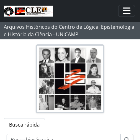
Skip to main content
Togg
Arquivos Históricos do Centro de Lógica, Epistemologia
e História da Ciência - UNICAMP
[Fundo] MMD - Michel Maurice Debrun
[Série] Documentos Pessoais
[Série] Correspondências
Busca rápida
[Grupo] AA - Atividades Acadêmicas
[Grupo] PP - Produção de Pesquisa
Busc