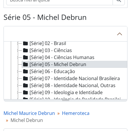
[Série] Produção de Terceiros
[Grupo] U - Unesco
Série 05 - Michel Debrun
[Série] Impressos
[Série] F - Fotografias
[Grupo] H - Hemeroteca
[Série] 01 - Arte e Cultura
[Série] 02 - Brasil
[Série] 03 - Ciências
[Série] 04 - Ciências Humanas
[Série] 05 - Michel Debrun
[Série] 06 - Educação
[Série] 07 - Identidade Nacional Brasileira
[Série] 08 - Identidade Nacional, Outras
[Série] 09 - Ideologia e Identidade
[Série] 10 - Ideologia da Realidade Brasileira: II Parte: As 4 modalidades de IRB. Capítulo 1: O liberalismo “estamental”
[Série] 11 - Ideologia Política: Oliveiros R. Ferreira e autores afins
Michel Maurice Debrun
Hemeroteca
[Série] 12 - Língua Portuguesa
Michel Debrun
[Série] 13 - Literatura
[Série] 14 - Multiculturalismo