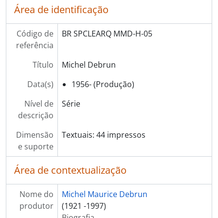
[Série] 15 - Política
Área de identificação
[Série] 16 - Religião
[Série] 17 - Sociedade, Política e Cultura através da Imprensa Brasileira
Código de
BR SPCLEARQ MMD-H-05
[Série] 18 - Jornais
referência
[Série] 19 - Revistas
[Série] 001 - Série 01 teste
Título
Michel Debrun
[Grupo] H - Hemeroteca Teste
Data(s)
1956- (Produção)
Nível de
Série
descrição
Dimensão
Textuais: 44 impressos
e suporte
Área de contextualização
Nome do
Michel Maurice Debrun
produtor
(1921 -1997)
Biografia