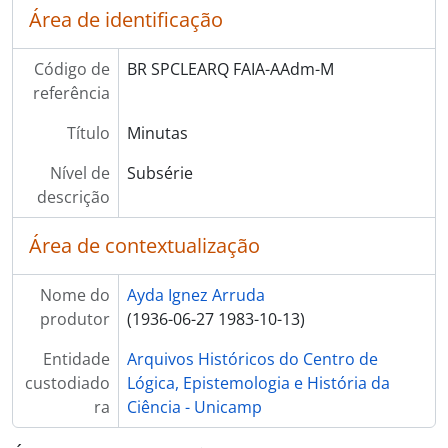
Área de identificação
[Item] IT131 - Memorando de Antonio Conde
[Item] IT132 - Ofício C.V.47/00116
[Item] IT133 - Ofício C.V.47/00117
Código de
BR SPCLEARQ FAIA-AAdm-M
[Item] IT134 - Ofício C.V.47/00118
referência
[Item] IT135 - Ofício C.V.47/00119
Título
Minutas
[Item] IT136 - Carta de Carlos A.R. de Moura
[Item] IT137 - Ofício GR 870/83
Nível de
Subsérie
[Item] IT138 - Ofício GR 985/83
descrição
[Item] IT139 - Convocação para reunião
[Série] IU - Interventores na Unicamp
Área de contextualização
[Série] C - Correspondência
[Série] PIm - Produção Intelectual Manuscrita
Nome do
Ayda Ignez Arruda
[Série] PItm - Produção Intelectual de Terceiros Manuscrita
produtor
(1936-06-27 1983-10-13)
[Série] Impr - Impressos
[Série] CV - Curriculum Vitae de Terceiros
Entidade
Arquivos Históricos do Centro de
[Série] H - Hemeroteca
custodiado
Lógica, Epistemologia e História da
[Série] AV - Áudio Visual
ra
Ciência - Unicamp
[Série] F - Fotografias