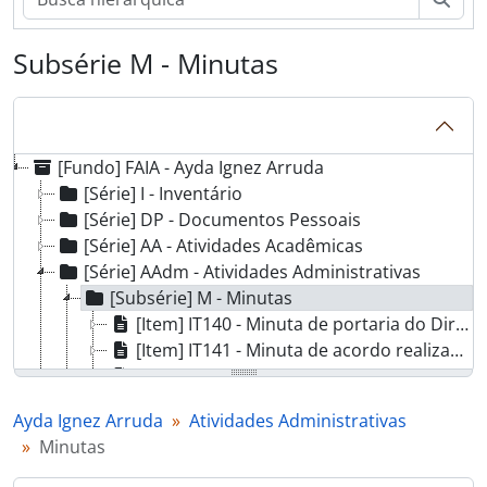
Subsérie M - Minutas
[Fundo] FAIA - Ayda Ignez Arruda
[Série] I - Inventário
[Série] DP - Documentos Pessoais
[Série] AA - Atividades Acadêmicas
[Série] AAdm - Atividades Administrativas
[Subsérie] M - Minutas
[Item] IT140 - Minuta de portaria do Diretor do IMECC
[Item] IT141 - Minuta de acordo realizado entre o IMECC e o CLE-Unicamp
[Item] IT142 - Minuta da Comissão nomeada pela Congregação
[Item] IT143 - Minuta solicitando alterações no texto da Portaria GR-092/79
Ayda Ignez Arruda
Atividades Administrativas
[Item] IT144 - Proposta de Regimento Interno do IMECC
Minutas
[Subsérie] A - Atas
[Item] IT130 - Processo 1234/81