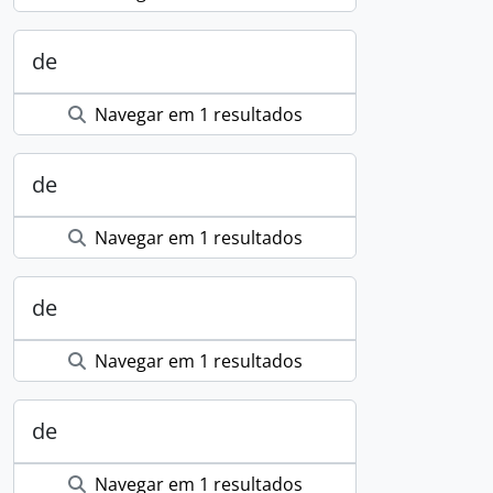
de
Navegar em 1 resultados
de
Navegar em 1 resultados
de
Navegar em 1 resultados
de
Navegar em 1 resultados