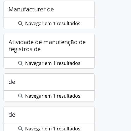
Manufacturer de
Navegar em 1 resultados
Atividade de manutenção de
registros de
Navegar em 1 resultados
de
Navegar em 1 resultados
de
Navegar em 1 resultados