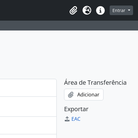
a de navegação
Entrar
Clipboard
Idioma
Atalhos
Área de Transferência
Adicionar
Exportar
EAC