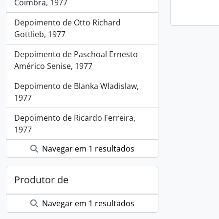
Coimbra, 1977
Depoimento de Otto Richard
Gottlieb, 1977
Depoimento de Paschoal Ernesto
Américo Senise, 1977
Depoimento de Blanka Wladislaw,
1977
Depoimento de Ricardo Ferreira,
1977
Navegar em 1 resultados
Produtor de
Navegar em 1 resultados