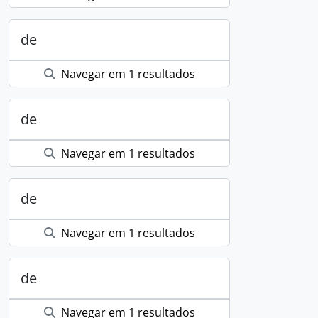
de
Navegar em 1 resultados
de
Navegar em 1 resultados
de
Navegar em 1 resultados
de
Navegar em 1 resultados