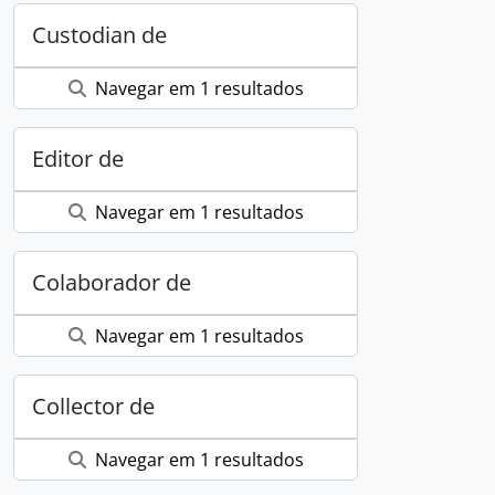
Custodian de
Navegar em 1 resultados
Editor de
Navegar em 1 resultados
Colaborador de
Navegar em 1 resultados
Collector de
Navegar em 1 resultados