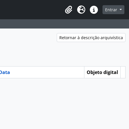
a de navegação
Entrar
Clipboard
Idioma
Atalhos
Retornar à descrição arquivística
Data
Objeto digital