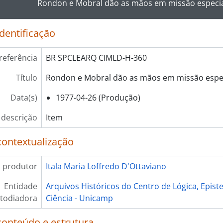
Rondon e Mobral dão as mãos em missão especi
identificação
referência
BR SPCLEARQ CIMLD-H-360
Título
Rondon e Mobral dão as mãos em missão espe
Data(s)
1977-04-26 (Produção)
 descrição
Item
contextualização
 produtor
Itala Maria Loffredo D'Ottaviano
Entidade
Arquivos Históricos do Centro de Lógica, Epist
todiadora
Ciência - Unicamp
conteúdo e estrutura