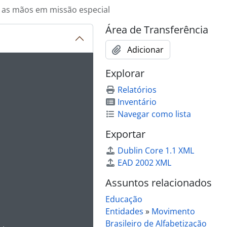
 as mãos em missão especial
Área de Transferência
Adicionar
ibido no carrossel seguinte será alterado. Clicando em qualq
Explorar
Relatórios
Inventário
Navegar como lista
Exportar
Dublin Core 1.1 XML
EAD 2002 XML
Assuntos relacionados
Educação
Entidades
»
Movimento
Brasileiro de Alfabetização
 da descrição deste objeto digital será aberta. O texto deste