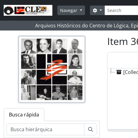
Skip to main content
Buscar
Opções de busca
Navegar
Arquivos Históricos do Centro de Lógica, Ep
Item 3
[Colle
Busca rápida
Buscar