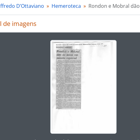
offredo D’Ottaviano
Hemeroteca
Rondon e Mobral dão
l de imagens
rar o slide atual deste carrossel, o título da descrição ex
ar no link deste título da descrição a página de visualização