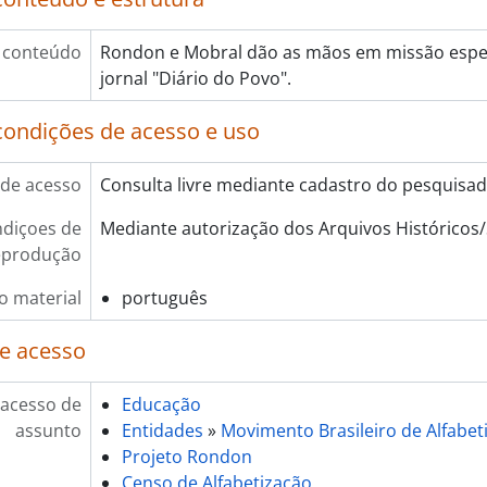
 conteúdo
Rondon e Mobral dão as mãos em missão espec
jornal "Diário do Povo".
condições de acesso e uso
de acesso
Consulta livre mediante cadastro do pesquisa
diçoes de
Mediante autorização dos Arquivos Histórico
eprodução
o material
português
e acesso
 acesso de
Educação
assunto
Entidades
»
Movimento Brasileiro de Alfabe
Projeto Rondon
Censo de Alfabetização