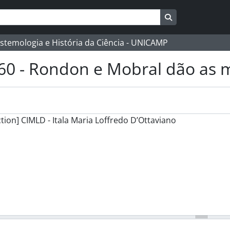
Busque na págin
istemologia e História da Ciência - UNICAMP
60 - Rondon e Mobral dão as 
ction] CIMLD - Itala Maria Loffredo D’Ottaviano