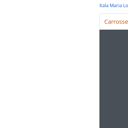
Itala Maria L
Carrosse
Ao alte
Ao clic