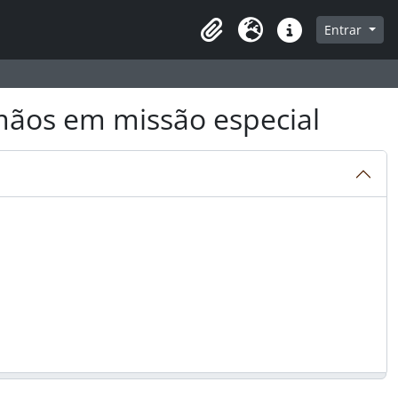
a de navegação
Entrar
Clipboard
Idioma
Atalhos
mãos em missão especial