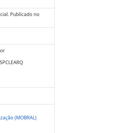
ial. Publicado no
dor
s/SPCLEARQ
tização (MOBRAL)