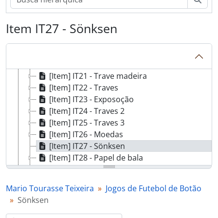
[Item] IT15 - Bandeiras
[Item] IT16 - Escudos times de futebol 2
Item IT27 - Sönksen
[Item] IT17 - Caixa com escudos
[Item] IT18 - Itens diversos 2
[Item] IT19 - Caixa metálica
[Item] IT20 - Traves madeira
[Item] IT21 - Trave madeira
[Item] IT22 - Traves
[Item] IT23 - Exposoção
[Item] IT24 - Traves 2
[Item] IT25 - Traves 3
[Item] IT26 - Moedas
[Item] IT27 - Sönksen
[Item] IT28 - Papel de bala
[Item] IT29 - Tabuleiro
[Item] IT30 - Itens diversos 3
Mario Tourasse Teixeira
Jogos de Futebol de Botão
[Item] IT31 - Itens diversos 4
Sönksen
[Item] IT32 - Exposição 2
Inventário - Inventário do Fundo Mário Tourasse Teixeira