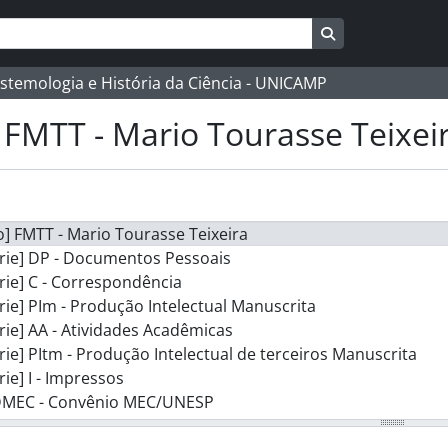
Busque na págin
istemologia e História da Ciência - UNICAMP
FMTT - Mario Tourasse Teixei
] FMTT - Mario Tourasse Teixeira
rie] DP - Documentos Pessoais
rie] C - Correspondência
rie] PIm - Produção Intelectual Manuscrita
rie] AA - Atividades Acadêmicas
rie] PItm - Produção Intelectual de terceiros Manuscrita
rie] I - Impressos
 DMEC - Convênio MEC/UNESP
rie] SAPO - Serviço Ativador em Pedagogia e Orientação