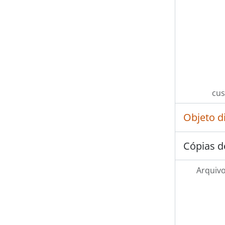
cus
Objeto d
Cópias d
Arquivo