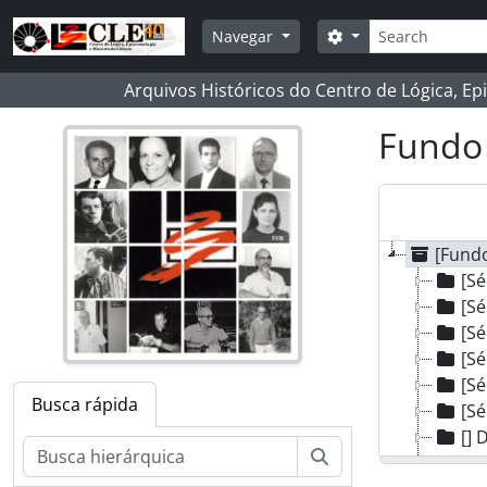
Skip to main content
Buscar
Opções de busca
Navegar
Arquivos Históricos do Centro de Lógica, Ep
Fundo 
[Fundo
[Sé
[Sé
[Sé
[Sé
[Sé
Busca rápida
[Sé
[]
Buscar
[Sé