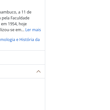
rnambuco, a 11 de
 pela Faculdade
, em 1954, hoje
alizou-se em
…
Ler mais
emologia e História da