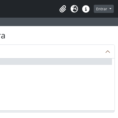
a de navegação
Entrar
Clipboard
Idioma
Atalhos
ra