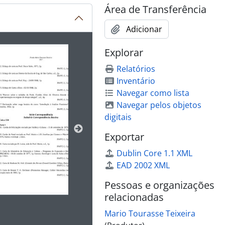
Área de Transferência
Adicionar
ibido no carrossel seguinte será alterado. Clicando em qualq
Explorar
Relatórios
Inventário
Navegar como lista
Navegar pelos objetos
digitais
Exportar
Dublin Core 1.1 XML
EAD 2002 XML
Pessoas e organizações
relacionadas
Mario Tourasse Teixeira
 da descrição deste objeto digital será aberta. O texto deste