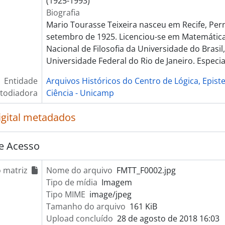
(1925-1993)
Biografia
Mario Tourasse Teixeira nasceu em Recife, Pe
setembro de 1925. Licenciou-se em Matemática
Nacional de Filosofia da Universidade do Brasil
Universidade Federal do Rio de Janeiro. Especi
Entidade
Arquivos Históricos do Centro de Lógica, Epist
todiadora
Ciência - Unicamp
igital metadados
e Acesso
 matriz
Nome do arquivo
FMTT_F0002.jpg
Tipo de mídia
Imagem
Tipo MIME
image/jpeg
Tamanho do arquivo
161 KiB
Upload concluído
28 de agosto de 2018 16:03