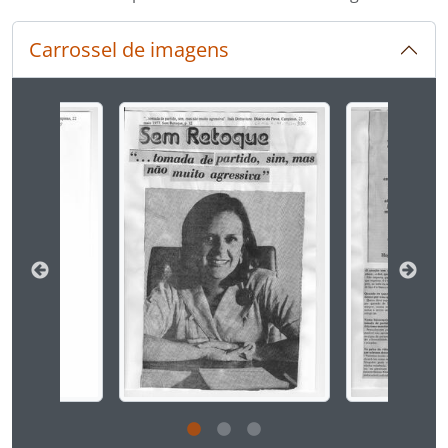
Carrossel de imagens
Ao alterar o slide atual deste carrossel, o título 