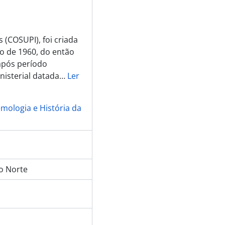
 (COSUPI), foi criada
o de 1960, do então
 após período
nisterial datada
…
Ler
emologia e História da
do Norte