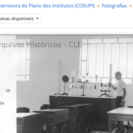
[Item] IT10 - Universidade do Rio Grande do Norte
ervisora do Plano dos Institutos (COSUPI)
Fotografias
[Item] IT11 - Universidade do Rio Grande do Norte
[Item] IT12 - Universidade do Rio Grande do Norte
iomas disponíveis
[Item] IT13 - Universidade do Rio Grande do Norte
[Item] IT14 - Universidade do Rio Grande do Norte
[Item] IT16 - Universidade do Rio Grande do Norte
[Item] IT15 - Universidade do Rio Grande do Norte
CBM - Casa do Brasil na Cidade Universitária de Madrid
CAPES - Coordenação do Aperfeiçoamento de Pessoal de Nív
GEACE - Grupo Executivo para aplicação de computadores e
 GTENE - Grupo de Trabalho de Educação do Nordeste
 GRUNE - Grupo de Reequipamento Técnico-Científico das U