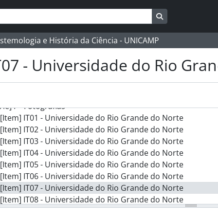
] COSUPI - Comissão Supervisora do Plano dos Institutos (
Busque na págin
rie] L - Legislação
rie] P - Planejamento
istemologia e História da Ciência - UNICAMP
érie] DC - Documentos Contábeis
rie] Cv - Convênios
T07 - Universidade do Rio Gra
rie] C - Correspondência
rie] PIt - Produção Intelectual de Terceiros
rie] M - Miscelânia
rie] F - Fotografias
[Item] IT01 - Universidade do Rio Grande do Norte
[Item] IT02 - Universidade do Rio Grande do Norte
[Item] IT03 - Universidade do Rio Grande do Norte
[Item] IT04 - Universidade do Rio Grande do Norte
[Item] IT05 - Universidade do Rio Grande do Norte
[Item] IT06 - Universidade do Rio Grande do Norte
[Item] IT07 - Universidade do Rio Grande do Norte
[Item] IT08 - Universidade do Rio Grande do Norte
[Item] IT09 - Universidade do Rio Grande do Norte