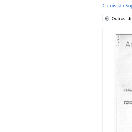
Comissão Sup
Outros id
[] 
[] 
[] 
[]
[]