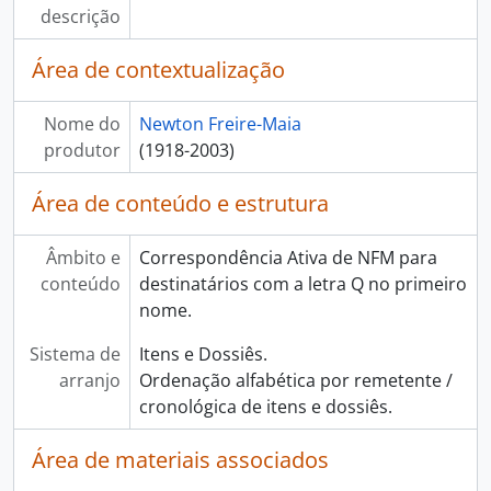
[Série] EV - Eventos
descrição
[Série] F - Formação e Titulação
Área de contextualização
[Série] FE - Filiação à entidades
[Série] FT - Fotografias
[Série] PE - Pesquisa
Nome do
Newton Freire-Maia
[Série] P - Prêmio, Homenagens e Títulos
produtor
(1918-2003)
[Série] PI - Produção Intelectual
[Série] OB - Objetos
Área de conteúdo e estrutura
[Série] VF - Vida Funcional
Âmbito e
Correspondência Ativa de NFM para
conteúdo
destinatários com a letra Q no primeiro
nome.
Sistema de
Itens e Dossiês.
arranjo
Ordenação alfabética por remetente /
cronológica de itens e dossiês.
Área de materiais associados