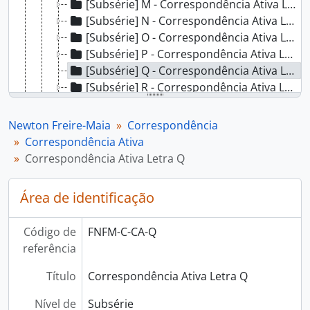
[Subsérie] M - Correspondência Ativa Letra M
[Subsérie] N - Correspondência Ativa Letra N
[Subsérie] O - Correspondência Ativa Letra O
[Subsérie] P - Correspondência Ativa Letra P
[Subsérie] Q - Correspondência Ativa Letra Q
[Subsérie] R - Correspondência Ativa Letra R
[Subsérie] S - Correspondência Ativa Letra S
[Subsérie] T - Correspondência Ativa Letra T
Newton Freire-Maia
Correspondência
[Subsérie] U - Correspondência Ativa Letra U
Correspondência Ativa
[Subsérie] V - Correspondência Ativa Letra V
Correspondência Ativa Letra Q
[Subsérie] W - Correspondência Ativa Letra W
[Subsérie] X - Correspondência Ativa Letra X
Área de identificação
[Subsérie] Y - Correspondência Ativa Letra Y
[Subsérie] Z - Correspondência Ativa Letra Z
Código de
FNFM-C-CA-Q
[Série] CT - Correspondência de Terceiros
referência
[Série] CP - Correspondência Passiva
[Série] AC - Assessoria e Consultoria
Título
Correspondência Ativa Letra Q
[Série] AV - Audiovisual
[Série] B - Bancas
Nível de
Subsérie