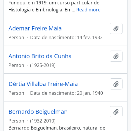
Fundou, em 1919, um curso particular de
Histologia e Embriologia. Em
…
Read more
Ademar Freire Maia
Add t
Person
·
Data de nascimento: 14 fev. 1932
Antonio Brito da Cunha
Add t
Person
·
(1925-2019)
Dértia Villalba Freire-Maia
Add t
Person
·
Data de nascimento: 20 jan. 1940
Bernardo Beiguelman
Add t
Person
·
(1932-2010)
Bernardo Beiguelman, brasileiro, natural de