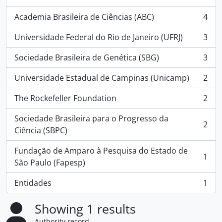
, 7 results
Academia Brasileira de Ciências (ABC)
4
, 4 results
Universidade Federal do Rio de Janeiro (UFRJ)
3
, 3 results
Sociedade Brasileira de Genética (SBG)
3
, 3 results
Universidade Estadual de Campinas (Unicamp)
2
, 2 results
The Rockefeller Foundation
2
, 2 results
Sociedade Brasileira para o Progresso da
2
, 2 results
Ciência (SBPC)
Fundação de Amparo à Pesquisa do Estado de
1
, 1 results
São Paulo (Fapesp)
Entidades
1
, 1 results
Showing 1 results
Authority record