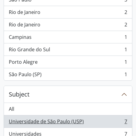
, 3 results
Rio de Janeiro
2
, 2 results
Rio de Janeiro
2
, 2 results
Campinas
1
, 1 results
Rio Grande do Sul
1
, 1 results
Porto Alegre
1
, 1 results
São Paulo (SP)
1
, 1 results
Subject
All
Universidade de São Paulo (USP)
7
, 7 results
Universidades
7