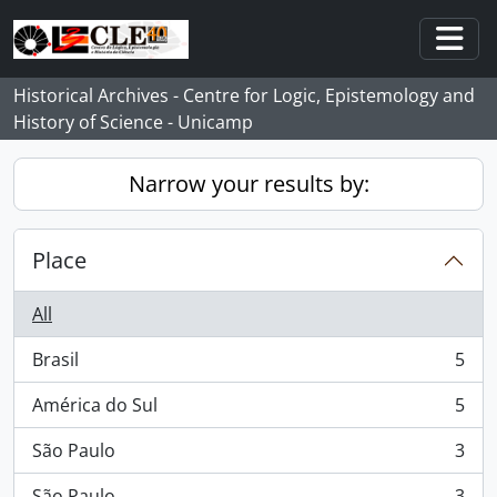
Skip to main content
Togg
Historical Archives - Centre for Logic, Epistemology and
History of Science - Unicamp
Narrow your results by:
Place
All
Brasil
5
, 5 results
América do Sul
5
, 5 results
São Paulo
3
, 3 results
São Paulo
3