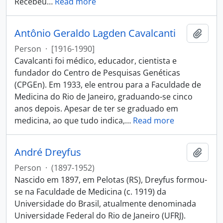
Recebeu
…
Read more
Antônio Geraldo Lagden Cavalcanti
Add t
Person
·
[1916-1990]
Cavalcanti foi médico, educador, cientista e
fundador do Centro de Pesquisas Genéticas
(CPGEn). Em 1933, ele entrou para a Faculdade de
Medicina do Rio de Janeiro, graduando-se cinco
anos depois. Apesar de ter se graduado em
medicina, ao que tudo indica,
…
Read more
André Dreyfus
Add t
Person
·
(1897-1952)
Nascido em 1897, em Pelotas (RS), Dreyfus formou-
se na Faculdade de Medicina (c. 1919) da
Universidade do Brasil, atualmente denominada
Universidade Federal do Rio de Janeiro (UFRJ).