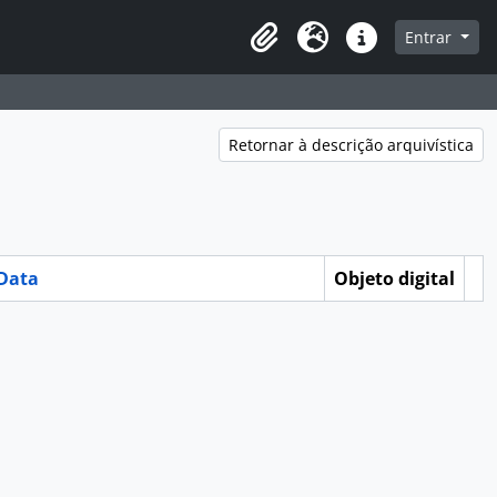
a de navegação
Entrar
Clipboard
Idioma
Atalhos
Retornar à descrição arquivística
Data
Objeto digital